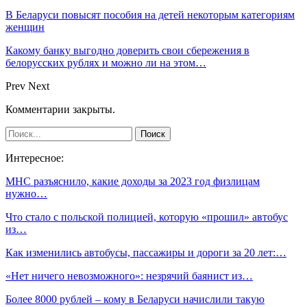
В Беларуси повысят пособия на детей некоторым категориям
женщин
Какому банку выгодно доверить свои сбережения в
белорусских рублях и можно ли на этом…
Prev
Next
Комментарии закрыты.
Интересное:
МНС разъяснило, какие доходы за 2023 год физлицам
нужно…
Что стало с польской полицией, которую «прошил» автобус
из…
Как изменились автобусы, пассажиры и дороги за 20 лет:…
«Нет ничего невозможного»: незрячий баянист из…
Более 8000 рублей – кому в Беларуси начислили такую