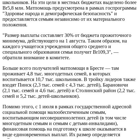
школьников. На эти цели в местных бюджетах выделено более
Br5,8 млн. Матпомощь предусмотрена в рамках госпрограммы
"Здоровье народа и демографическая безопасность" и
предоставляется семьям независимо от их материального
положения.
"Размер выплаты составляет 30% от бюджета прожиточного
минимума, действующего на 1 августа. Таким образом, на
каждого учащегося учреждения общего среднего и
специального образования семья получит Br109,3", —
обратили внимание в комитете.
Больше всего получателей матпомощи в Бресте — там
проживает 4,8 тыс. многодетных семей, в которых
воспитывается 10,7 тыс. школьников. В тройку лидеров также
входят Пинск (2,3 тыс. семей с 4,3 тыс. детей), Барановичи
(2,1 тыс. семей и 4,6 тыс. детей) и Столинский район (2,2 тыс.
семей и 5,2 тыс. детей-школьников).
Помимо этого, с 1 июля в рамках государственной адресной
социальной помощи малообеспеченным семьям,
воспитывающим несовершеннолетних детей (в том числе
многодетным семьям и семьям с детьми-инвалидами),
финансовая помощь на подготовку к школе оказывается в
виде единовременных выплат. Их размер определяется