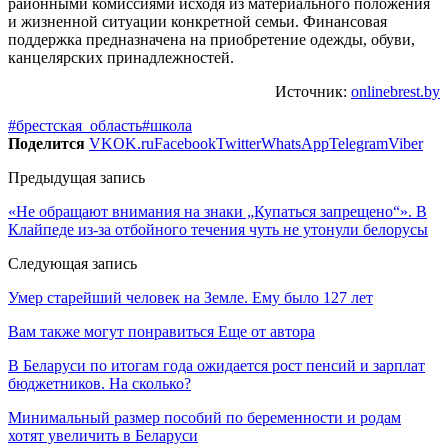
районными комиссиями исходя из материального положения
и жизненной ситуации конкретной семьи. Финансовая
поддержка предназначена на приобретение одежды, обуви,
канцелярских принадлежностей.
Источник:
onlinebrest.by
#брестская_область
#школа
Поделится
VK
OK.ru
Facebook
Twitter
WhatsApp
Telegram
Viber
Предыдущая запись
«Не обращают внимания на знаки „Купаться запрещено“». В
Клайпеде из-за отбойного течения чуть не утонули белорусы
Следующая запись
Умер старейший человек на Земле. Ему было 127 лет
Вам также могут понравиться
Еще от автора
В Беларуси по итогам года ожидается рост пенсий и зарплат
бюджетников. На сколько?
Минимальный размер пособий по беременности и родам
хотят увеличить в Беларуси