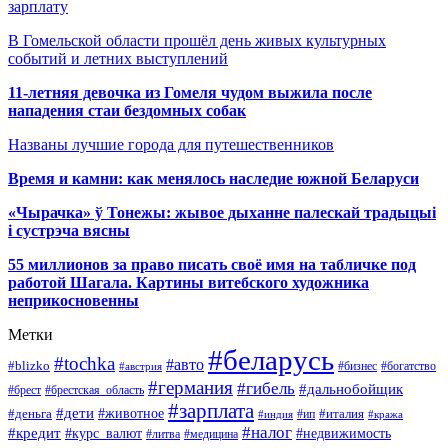
зарплату
В Гомельской области прошёл день живых культурных
событий и летних выступлений
11-летняя девочка из Гомеля чудом выжила после
нападения стаи бездомных собак
Названы лучшие города для путешественников
Время и камни: как менялось наследие южной Беларуси
«Чырачка» ў Тонежы: жывое дыханне палескай традыцыі
і сустрэча вясны
55 миллионов за право писать своё имя на табличке под
работой Шагала. Картины витебского художника
неприкосновенны
Метки
#беларусь
#tochka
#авто
#blizko
#бизнес
#богатство
#австрия
#германия
#гибель
#дальнобойщик
#брестская_область
#брест
#зарплата
#дети
#деньга
#животное
#италия
#индия
#ип
#кража
#налог
#кредит
#курс_валют
#недвижимость
#литва
#медицина