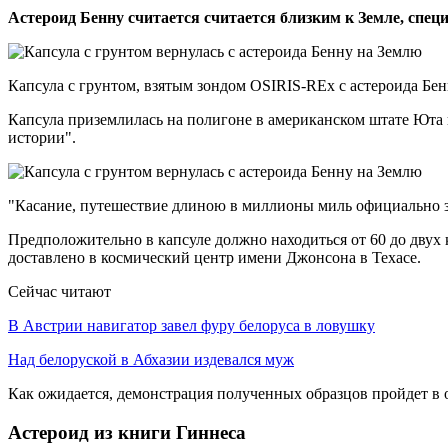
Астероид ​​Бенну считается считается близким к Земле, спец
Капсула с грунтом, взятым зондом OSIRIS-REx с астероида Бе
Капсула приземлилась на полигоне в американском штате Юта 
истории".
"Касание, путешествие длиною в миллионы миль официально з
Предположительно в капсуле должно находиться от 60 до двух 
доставлено в космический центр имени Джонсона в Техасе.
Сейчас читают
В Австрии навигатор завел фуру белоруса в ловушку
Над белоруской в Абхазии издевался муж
Как ожидается, демонстрация полученных образцов пройдет в 
Астероид из книги Гиннеса