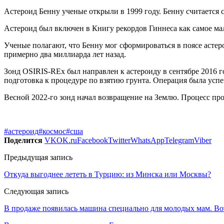
Астероид ​​Бенну ученые открыли в 1999 году. Бенну считается 
Астероид был включен в Книгу рекордов Гиннеса как самое мал
Ученые полагают, что Бенну мог сформироваться в поясе асте
примерно два миллиарда лет назад.
Зонд OSIRIS-REx был направлен к астероиду в сентябре 2016 г
подготовка к процедуре по взятию грунта. Операция была успе
Весной 2022-го зонд начал возвращение на Землю. Процесс про
#астероид
#космос
#сша
Поделится
VK
OK.ru
Facebook
Twitter
WhatsApp
Telegram
Viber
Предыдущая запись
Откуда выгоднее лететь в Турцию: из Минска или Москвы?
Следующая запись
В продаже появилась машина специально для молодых мам. Вот