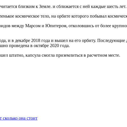
считается близким к Земле. и сближается с ней каждые шесть лет.
енькое космическое тело, на орбите которого побывал космичес
роидов между Марсом и Юпитером, отколовшись от более крупног
ода, и в декабре 2018 года и вышел на его орбиту. Последующие
шно проведена в октябре 2020 года.
шел штатно, капсула смогла приземлиться в расчетном месте.
 сколько она стоит