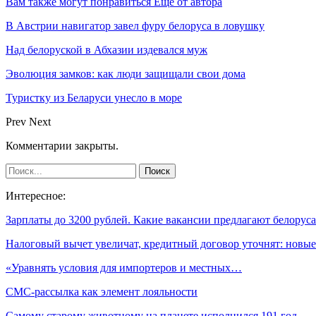
Вам также могут понравиться
Еще от автора
В Австрии навигатор завел фуру белоруса в ловушку
Над белоруской в Абхазии издевался муж
Эволюция замков: как люди защищали свои дома
Туристку из Беларуси унесло в море
Prev
Next
Комментарии закрыты.
Интересное:
Зарплаты до 3200 рублей. Какие вакансии предлагают белору
Налоговый вычет увеличат, кредитный договор уточнят: нов
«Уравнять условия для импортеров и местных…
СМС-рассылка как элемент лояльности
Самому старому животному на планете исполнился 191 год