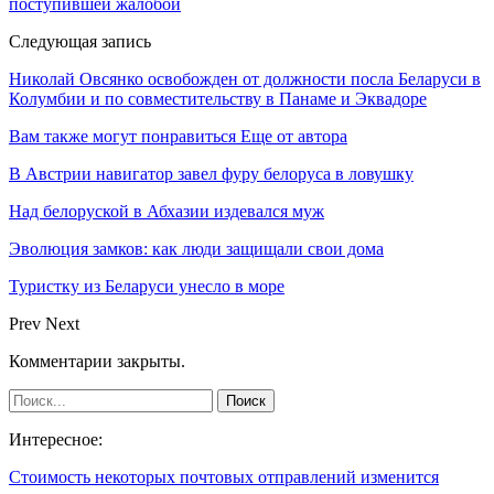
поступившей жалобой
Следующая запись
Николай Овсянко освобожден от должности посла Беларуси в
Колумбии и по совместительству в Панаме и Эквадоре
Вам также могут понравиться
Еще от автора
В Австрии навигатор завел фуру белоруса в ловушку
Над белоруской в Абхазии издевался муж
Эволюция замков: как люди защищали свои дома
Туристку из Беларуси унесло в море
Prev
Next
Комментарии закрыты.
Интересное:
Стоимость некоторых почтовых отправлений изменится