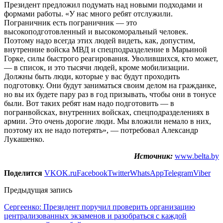
Президент предложил подумать над новыми подходами и
формами работы. «У нас много ребят отслужили.
Пограничник есть пограничник — это
высокоподготовленный и высокоморальный человек.
Поэтому надо всегда этих людей видеть, как, допустим,
внутренние войска МВД и спецподразделение в Марьиной
Горке, силы быстрого реагирования. Уволившихся, кто может,
— в список, и это тысячи людей, кроме мобилизации.
Должны быть люди, которые у вас будут проходить
подготовку. Они будут заниматься своим делом на гражданке,
но вы их будете пару раз в год призывать, чтобы они в тонусе
были. Вот таких ребят нам надо подготовить — в
погранвойсках, внутренних войсках, спецподразделениях в
армии. Это очень дорогие люди. Мы вложили немало в них,
поэтому их не надо потерять», — потребовал Александр
Лукашенко.
Источник:
www.belta.by
Поделится
VK
OK.ru
Facebook
Twitter
WhatsApp
Telegram
Viber
Предыдущая запись
Сергеенко: Президент поручил проверить организацию
централизованных экзаменов и разобраться с каждой