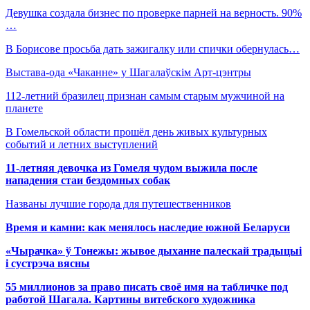
Девушка создала бизнес по проверке парней на верность. 90%
…
В Борисове просьба дать зажигалку или спички обернулась…
Выстава-ода «Чаканне» у Шагалаўскім Арт-цэнтры
112-летний бразилец признан самым старым мужчиной на
планете
В Гомельской области прошёл день живых культурных
событий и летних выступлений
11-летняя девочка из Гомеля чудом выжила после
нападения стаи бездомных собак
Названы лучшие города для путешественников
Время и камни: как менялось наследие южной Беларуси
«Чырачка» ў Тонежы: жывое дыханне палескай традыцыі
і сустрэча вясны
55 миллионов за право писать своё имя на табличке под
работой Шагала. Картины витебского художника