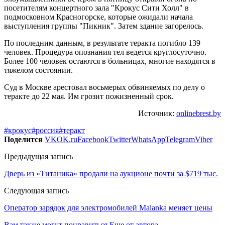
посетителям концертного зала "Крокус Сити Холл" в
подмосковном Красногорске, которые ожидали начала
выступления группы "Пикник". Затем здание загорелось.
По последним данным, в результате теракта погибло 139
человек. Процедура опознания тел ведется круглосуточно.
Более 100 человек остаются в больницах, многие находятся в
тяжелом состоянии.
Суд в Москве арестовал восьмерых обвиняемых по делу о
теракте до 22 мая. Им грозит пожизненный срок.
Источник:
onlinebrest.by
#крокус
#россия
#теракт
Поделится
VK
OK.ru
Facebook
Twitter
WhatsApp
Telegram
Viber
Предыдущая запись
Дверь из «Титаника» продали на аукционе почти за $719 тыс.
Следующая запись
Оператор зарядок для электромобилей Malanka меняет цены
Вам также могут понравиться
Еще от автора