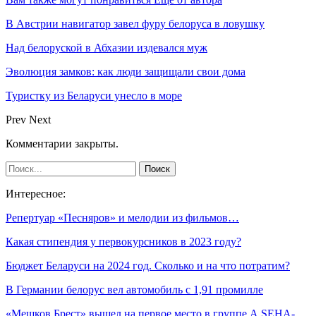
В Австрии навигатор завел фуру белоруса в ловушку
Над белоруской в Абхазии издевался муж
Эволюция замков: как люди защищали свои дома
Туристку из Беларуси унесло в море
Prev
Next
Комментарии закрыты.
Интересное:
Репертуар «Песняров» и мелодии из фильмов…
Какая стипендия у первокурсников в 2023 году?
Бюджет Беларуси на 2024 год. Сколько и на что потратим?
В Германии белорус вел автомобиль с 1,91 промилле
«Мешков Брест» вышел на первое место в группе А SEHA-