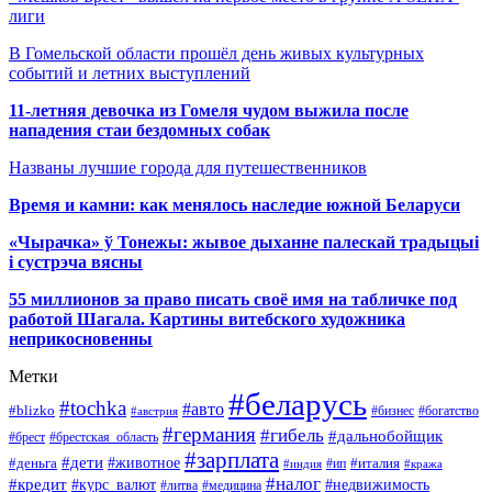
лиги
В Гомельской области прошёл день живых культурных
событий и летних выступлений
11-летняя девочка из Гомеля чудом выжила после
нападения стаи бездомных собак
Названы лучшие города для путешественников
Время и камни: как менялось наследие южной Беларуси
«Чырачка» ў Тонежы: жывое дыханне палескай традыцыі
і сустрэча вясны
55 миллионов за право писать своё имя на табличке под
работой Шагала. Картины витебского художника
неприкосновенны
Метки
#беларусь
#tochka
#авто
#blizko
#бизнес
#богатство
#австрия
#германия
#гибель
#дальнобойщик
#брестская_область
#брест
#зарплата
#дети
#деньга
#животное
#италия
#индия
#ип
#кража
#налог
#кредит
#курс_валют
#недвижимость
#литва
#медицина