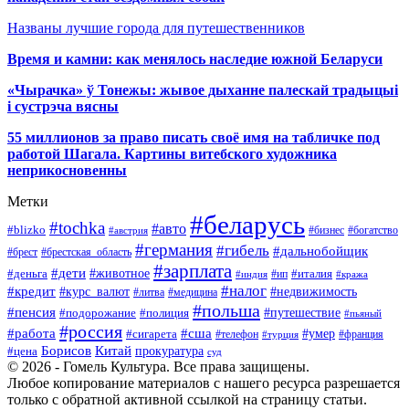
Названы лучшие города для путешественников
Время и камни: как менялось наследие южной Беларуси
«Чырачка» ў Тонежы: жывое дыханне палескай традыцыі
і сустрэча вясны
55 миллионов за право писать своё имя на табличке под
работой Шагала. Картины витебского художника
неприкосновенны
Метки
#беларусь
#tochka
#авто
#blizko
#бизнес
#богатство
#австрия
#германия
#гибель
#дальнобойщик
#брестская_область
#брест
#зарплата
#дети
#деньга
#животное
#италия
#индия
#ип
#кража
#налог
#кредит
#курс_валют
#недвижимость
#литва
#медицина
#польша
#пенсия
#подорожание
#полиция
#путешествие
#пьяный
#россия
#сша
#работа
#умер
#сигарета
#телефон
#турция
#франция
Борисов
Китай
прокуратура
#цена
суд
© 2026 - Гомель Культура. Все права защищены.
Любое копирование материалов с нашего ресурса разрешается
только с обратной активной ссылкой на страницу статьи.