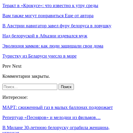
Теракт в «Крокусе»: что известно к утру среды
Вам также могут понравиться
Еще от автора
В Австрии навигатор завел фуру белоруса в ловушку
Над белоруской в Абхазии издевался муж
Эволюция замков: как люди защищали свои дома
Туристку из Беларуси унесло в море
Prev
Next
Комментарии закрыты.
Интересное:
МАРТ: сжиженный газ в малых баллонах подорожает
Репертуар «Песняров» и мелодии из фильмов…
В Милане 30-летнюю белоруску ограбила женщина,
угрожая…