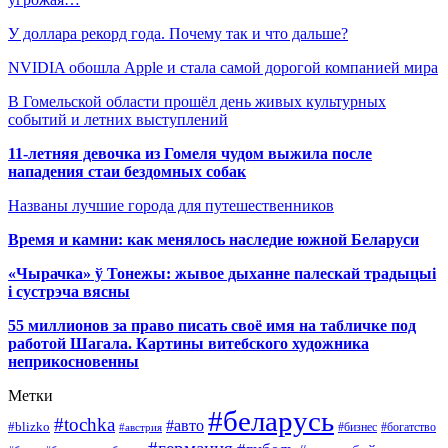
У доллара рекорд года. Почему так и что дальше?
NVIDIA обошла Apple и стала самой дорогой компанией мира
В Гомельской области прошёл день живых культурных
событий и летних выступлений
11-летняя девочка из Гомеля чудом выжила после
нападения стаи бездомных собак
Названы лучшие города для путешественников
Время и камни: как менялось наследие южной Беларуси
«Чырачка» ў Тонежы: жывое дыханне палескай традыцыі
і сустрэча вясны
55 миллионов за право писать своё имя на табличке под
работой Шагала. Картины витебского художника
неприкосновенны
Метки
#беларусь
#tochka
#авто
#blizko
#бизнес
#богатство
#австрия