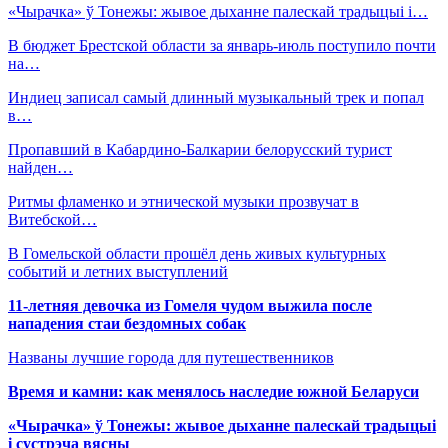
«Чырачка» ў Тонежы: жывое дыханне палескай традыцыі і…
В бюджет Брестской области за январь-июль поступило почти
на…
Индиец записал самый длинный музыкальный трек и попал
в…
Пропавший в Кабардино-Балкарии белорусский турист
найден…
Ритмы фламенко и этнической музыки прозвучат в
Витебской…
В Гомельской области прошёл день живых культурных
событий и летних выступлений
11-летняя девочка из Гомеля чудом выжила после
нападения стаи бездомных собак
Названы лучшие города для путешественников
Время и камни: как менялось наследие южной Беларуси
«Чырачка» ў Тонежы: жывое дыханне палескай традыцыі
і сустрэча вясны