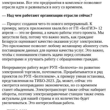
электросвязи. Все эти предприятия в комплексе позволяют
отрасли идти и развиваться в ногу со временем.
— Над чем работают организации отрасли сейчас?
— Процесс создания чего-то нового непрерывный. К
примеру, запуск приложения хваля.бел от ГП «БелГИЭ» 12
апреля — это не финиш, а начало работы этого проекта. Мы
запустили базу, потому что важно знать, как граждане
Беларуси оценивают качество оказания услуг электросвязи.
Это приложение позволит любому желающему абоненту стать
поставщиком данных для оценки качества услуг. Это важно,
чтобы с пониманием ставить задачи перед сотовыми
операторами и улучшать работу с обращениями граждан.
Непрерывную работу ведет РУП «Белпочта» по развитию
электронной торговли, почтоматов. Прорабатывается и ряд
проектов по РУП «Белтелеком», к примеру умная остановка,
представленная на ТИБО-2023. Да, может, сейчас это
смотрится неоправданно экономически, но со временем
станет обыденным. Электротранспорт также сейчас набирает
обороты, поэтому электрозаправочные станции также очень
актуальны для нашей страны и их количество будет
увеличиваться. Это интереснейшая работа.