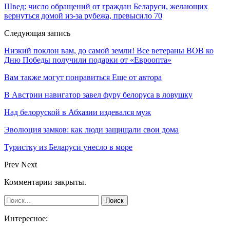
Швед: число обращений от граждан Беларуси, желающих
вернуться домой из-за рубежа, превысило 70
Следующая запись
Низкий поклон вам, до самой земли! Все ветераны ВОВ ко
Дню Победы получили подарки от «Евроопта»
Вам также могут понравиться
Еще от автора
В Австрии навигатор завел фуру белоруса в ловушку
Над белоруской в Абхазии издевался муж
Эволюция замков: как люди защищали свои дома
Туристку из Беларуси унесло в море
Prev
Next
Комментарии закрыты.
Интересное: