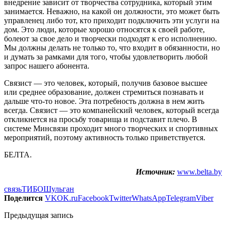
внедрение зависит от творчества сотрудника, который этим
занимается. Неважно, на какой он должности, это может быть
управленец либо тот, кто приходит подключить эти услуги на
дом. Это люди, которые хорошо относятся к своей работе,
болеют за свое дело и творчески подходят к его исполнению.
Мы должны делать не только то, что входит в обязанности, но
и думать за рамками для того, чтобы удовлетворить любой
запрос нашего абонента.
Связист — это человек, который, получив базовое высшее
или среднее образование, должен стремиться познавать и
дальше что-то новое. Эта потребность должна в нем жить
всегда. Связист — это компанейский человек, который всегда
откликнется на просьбу товарища и подставит плечо. В
системе Минсвязи проходит много творческих и спортивных
мероприятий, поэтому активность только приветствуется.
БЕЛТА.
Источник:
www.belta.by
связь
ТИБО
Шульган
Поделится
VK
OK.ru
Facebook
Twitter
WhatsApp
Telegram
Viber
Предыдущая запись