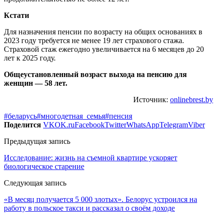
Кстати
Для назначения пенсии по возрасту на общих основаниях в
2023 году требуется не менее 19 лет страхового стажа.
Страховой стаж ежегодно увеличивается на 6 месяцев до 20
лет к 2025 году.
Общеустановленный возраст выхода на пенсию для
женщин — 58 лет.
Источник:
onlinebrest.by
#беларусь
#многодетная_семья
#пенсия
Поделится
VK
OK.ru
Facebook
Twitter
WhatsApp
Telegram
Viber
Предыдущая запись
Исследование: жизнь на съемной квартире ускоряет
биологическое старение
Следующая запись
«В месяц получается 5 000 злотых». Белорус устроился на
работу в польское такси и рассказал о своём доходе