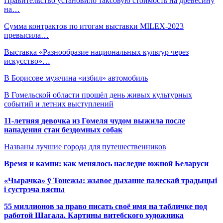
Правительство установило таксовую стоимость на древесину
на…
Сумма контрактов по итогам выставки MILEX-2023
превысила…
Выставка «Разнообразие национальных культур через
искусство»…
В Борисове мужчина «избил» автомобиль
В Гомельской области прошёл день живых культурных
событий и летних выступлений
11-летняя девочка из Гомеля чудом выжила после
нападения стаи бездомных собак
Названы лучшие города для путешественников
Время и камни: как менялось наследие южной Беларуси
«Чырачка» ў Тонежы: жывое дыханне палескай традыцыі
і сустрэча вясны
55 миллионов за право писать своё имя на табличке под
работой Шагала. Картины витебского художника