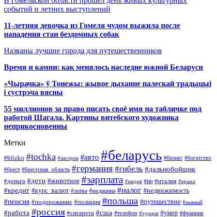
В Гомельской области прошёл день живых культурных
событий и летних выступлений
11-летняя девочка из Гомеля чудом выжила после
нападения стаи бездомных собак
Названы лучшие города для путешественников
Время и камни: как менялось наследие южной Беларуси
«Чырачка» ў Тонежы: жывое дыханне палескай традыцыі
і сустрэча вясны
55 миллионов за право писать своё имя на табличке под
работой Шагала. Картины витебского художника
неприкосновенны
Метки
#беларусь
#tochka
#авто
#blizko
#бизнес
#богатство
#австрия
#германия
#гибель
#дальнобойщик
#брестская_область
#брест
#зарплата
#дети
#деньга
#животное
#италия
#индия
#ип
#кража
#налог
#кредит
#курс_валют
#недвижимость
#литва
#медицина
#польша
#пенсия
#подорожание
#полиция
#путешествие
#пьяный
#россия
#сша
#работа
#умер
#сигарета
#телефон
#турция
#франция