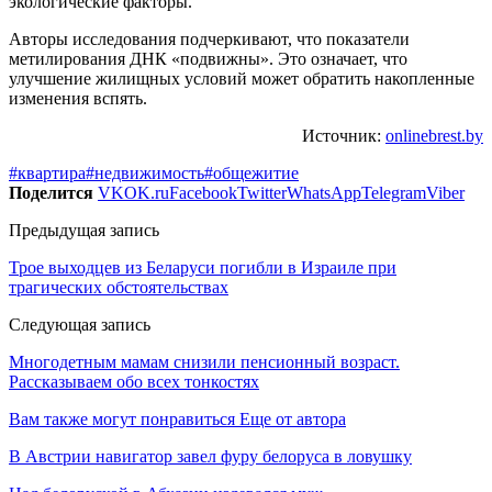
экологические факторы.
Авторы исследования подчеркивают, что показатели
метилирования ДНК «подвижны». Это означает, что
улучшение жилищных условий может обратить накопленные
изменения вспять.
Источник:
onlinebrest.by
#квартира
#недвижимость
#общежитие
Поделится
VK
OK.ru
Facebook
Twitter
WhatsApp
Telegram
Viber
Предыдущая запись
Трое выходцев из Беларуси погибли в Израиле при
трагических обстоятельствах
Следующая запись
Многодетным мамам снизили пенсионный возраст.
Рассказываем обо всех тонкостях
Вам также могут понравиться
Еще от автора
В Австрии навигатор завел фуру белоруса в ловушку