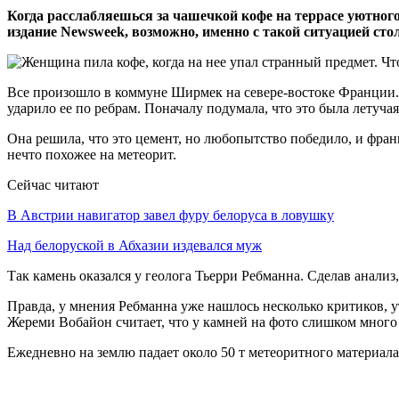
Когда расслабляешься за чашечкой кофе на террасе уютного 
издание Newsweek, возможно, именно с такой ситуацией ст
Все произошло в коммуне Ширмек на севере-востоке Франции. 
ударило ее по ребрам. Поначалу подумала, что это была летуч
Она решила, что это цемент, но любопытство победило, и фран
нечто похожее на метеорит.
Сейчас читают
В Австрии навигатор завел фуру белоруса в ловушку
Над белоруской в Абхазии издевался муж
Так камень оказался у геолога Тьерри Ребманна. Сделав анализ,
Правда, у мнения Ребманна уже нашлось несколько критиков, 
Жереми Вобайон считает, что у камней на фото слишком много у
Ежедневно на землю падает около 50 т метеоритного материала.