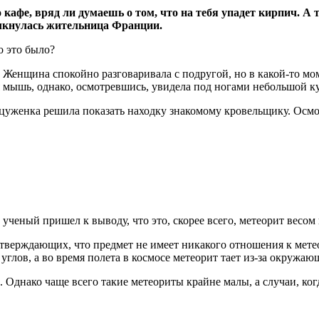
кафе, вряд ли думаешь о том, что на тебя упадет кирпич. А 
олкнулась жительница Франции.
Женщина спокойно разговаривала с подругой, но в какой-то мом
ая мышь, однако, осмотревшись, увидела под ногами небольшой к
цуженка решила показать находку знакомому кровельщику. Осмотр
 ученый пришел к выводу, что это, скорее всего, метеорит весом 
утверждающих, что предмет не имеет никакого отношения к мете
глов, а во время полета в космосе метеорит тает из-за окружаю
 Однако чаще всего такие метеориты крайне малы, а случаи, ког