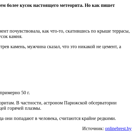
тем более кусок настоящего метеорита. Но как пишет
ент почувствовала, как что-то, скатившись по крыше террасы,
усок камня.
ев камень, мужчина сказал, что это никакой не цемент, а
примерно 50 г.
оритам. В частности, астроном Парижской обсерватории
щей горячей плазмы.
да они попадают в человека, считаются крайне редкими.
Источник:
onlinebrest.by