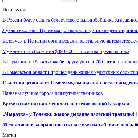
Интересное:
В России будут судить белорусского дальнобойщика за аварию
Лукашенко: мы с Путиным договорились, что введение едино
Белорусы в Испании организовали нелегальную автомастерск
Мужчина стал богаче на $390 000 — помогла чужая ошибка
В Германии из бака тягача белоруса украли 700 литров топлива
В Гомельской области прошёл день живых культурных событий
11-летняя девочка из Гомеля чудом выжила после нападени
Названы лучшие города для путешественников
Время и камни: как менялось наследие южной Беларуси
«Чырачка» ў Тонежы: жывое дыханне палескай традыцыі і 
55 миллионов за право писать своё имя на табличке под р
Метки