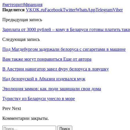
#метеорит
#франция
Поделится
VK
OK.ru
Facebook
Twitter
WhatsApp
Telegram
Viber
Предыдущая запись
Зарплата от 3000 рублей – кому в Беларуси готовы платить так
Следующая запись
Под Магдебургом задержали белоруса с сигаретами в машине
Вам также могут понравиться
Еще от автора
В Австрии навигатор завел фуру белоруса в ловушку
Над белоруской в Абхазии издевался муж
Эволюция замков: как люди защищали свои дома
Туристку из Беларуси унесло в море
Prev
Next
Комментарии закрыты.