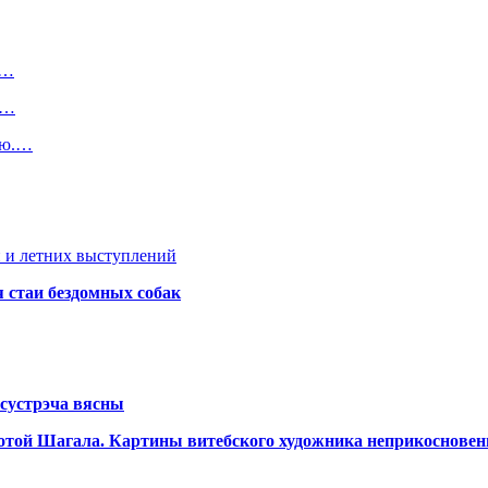
,…
й…
ую.…
 и летних выступлений
я стаи бездомных собак
сустрэча вясны
аботой Шагала. Картины витебского художника неприкоснове