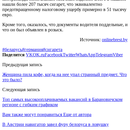
нашли более 207 тысяч сигарет, что эквивалентно
предотвращенному налоговому ущербу примерно в 51 тысячу
евро.
Кроме того, оказалось, что документы водителя поддельные, и
что он был объявлен в розыск.
Источник:
onlinebrest.by
#беларусь
#германия
#сигарета
Поделится
VK
OK.ru
Facebook
Twitter
WhatsApp
Telegram
Viber
Предыдущая запись
Женщина пила кофе, когда на нее упал странный предмет. Что
это было?
Следующая запись
Топ самых высокооплачиваемых вакансий в Барановичском
регионе с гибким графиком
Вам также могут понравиться
Еще от автора
В Австрии навигатор завел фуру белоруса в ловушку