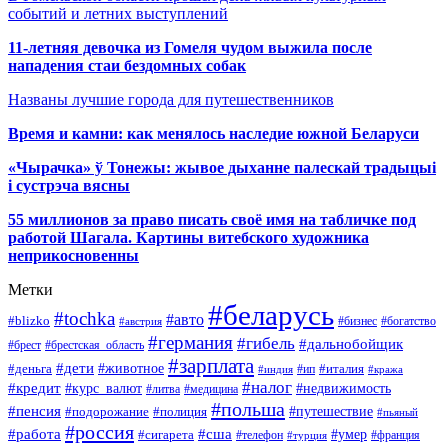
событий и летних выступлений
11-летняя девочка из Гомеля чудом выжила после
нападения стаи бездомных собак
Названы лучшие города для путешественников
Время и камни: как менялось наследие южной Беларуси
«Чырачка» ў Тонежы: жывое дыханне палескай традыцыі
і сустрэча вясны
55 миллионов за право писать своё имя на табличке под
работой Шагала. Картины витебского художника
неприкосновенны
Метки
#беларусь
#tochka
#авто
#blizko
#бизнес
#богатство
#австрия
#германия
#гибель
#дальнобойщик
#брестская_область
#брест
#зарплата
#дети
#деньга
#животное
#италия
#индия
#ип
#кража
#налог
#кредит
#курс_валют
#недвижимость
#литва
#медицина
#польша
#пенсия
#подорожание
#полиция
#путешествие
#пьяный
#россия
#сша
#работа
#умер
#сигарета
#телефон
#турция
#франция