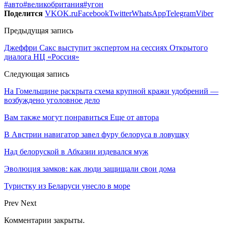
#авто
#великобритания
#угон
Поделится
VK
OK.ru
Facebook
Twitter
WhatsApp
Telegram
Viber
Предыдущая запись
Джеффри Сакс выступит экспертом на сессиях Открытого
диалога НЦ «Россия»
Следующая запись
На Гомельщине раскрыта схема крупной кражи удобрений —
возбуждено уголовное дело
Вам также могут понравиться
Еще от автора
В Австрии навигатор завел фуру белоруса в ловушку
Над белоруской в Абхазии издевался муж
Эволюция замков: как люди защищали свои дома
Туристку из Беларуси унесло в море
Prev
Next
Комментарии закрыты.