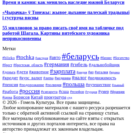
Время и камни: как менялось наследие южной Беларуси
«Чырачка» ў Тонежы: жывое дыханне палескай традыцыі
і сустрэча вясны
55 миллионов за право писать своё имя на табличке под
работой Шагала. Картины витебского художника
неприкосновенны
Метки
#беларусь
#tochka
#авто
#blizko
#бизнес
#богатство
#австрия
#германия
#гибель
#дальнобойщик
#брестская_область
#брест
#зарплата
#дети
#деньга
#животное
#италия
#индия
#ип
#кража
#налог
#кредит
#курс_валют
#недвижимость
#литва
#медицина
#польша
#пенсия
#подорожание
#полиция
#путешествие
#пьяный
#россия
#сша
#работа
#умер
#сигарета
#телефон
#турция
#франция
Борисов
Китай
прокуратура
#цена
суд
© 2026 - Гомель Культура. Все права защищены.
Любое копирование материалов с нашего ресурса разрешается
только с обратной активной ссылкой на страницу статьи.
Все материалы опубликованные на сайте взяты с открытых
источников и других порталов интернета, все права на
авторство принадлежат их законным владельцам.