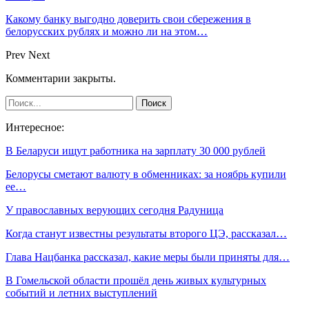
Какому банку выгодно доверить свои сбережения в
белорусских рублях и можно ли на этом…
Prev
Next
Комментарии закрыты.
Интересное:
В Беларуси ищут работника на зарплату 30 000 рублей
Белорусы сметают валюту в обменниках: за ноябрь купили
ее…
У православных верующих сегодня Радуница
Когда станут известны результаты второго ЦЭ, рассказал…
Глава Нацбанка рассказал, какие меры были приняты для…
В Гомельской области прошёл день живых культурных
событий и летних выступлений