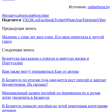
Источник:
onlinebrest.by
#беларусь
#пенсия
#пособие
Поделится
VK
OK.ru
Facebook
Twitter
WhatsApp
Telegram
Viber
Предыдущая запись
Мальчик с семи лет жил один. Его мать переехала в другой
город
Следующая запись
Белоруска рассказала о плюсах и минусах жизни в
Португалии
Вам также могут понравиться
Еще от автора
В Беларуси по итогам года ожидается рост пенсий и зарплат
бюджетников. На сколько?
Минимальный размер пособий по беременности и родам
хотят увеличить в Беларуси
В Беларуси повысят пособия на детей некоторым категориям
женщин