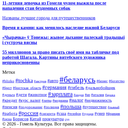
11-летняя девочка из Гомеля чудом выжила после
нападения стаи бездомных собак
Названы лучшие города для путешественников
Время и камни: как менялось наследие южной Беларуси
«Чырачка» ў Тонежы: жывое дыханне палескай традыцыі
і сустрэча вясны
55 миллионов за право писать своё имя на табличке под
работой Шагала. Картины витебского художника
неприкосновенны
Метки
#беларусь
#tochka
#авто
#blizko
#бизнес
#богатство
#австрия
#германия
#гибель
#дальнобойщик
#брестская_область
#брест
#зарплата
#дети
#деньга
#животное
#италия
#индия
#ип
#кража
#налог
#кредит
#курс_валют
#недвижимость
#литва
#медицина
#польша
#пенсия
#подорожание
#полиция
#путешествие
#пьяный
#россия
#сша
#работа
#умер
#сигарета
#телефон
#турция
#франция
Борисов
Китай
прокуратура
#цена
суд
© 2026 - Гомель Культура. Все права защищены.