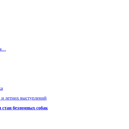
ря…
ка
 и летних выступлений
я стаи бездомных собак