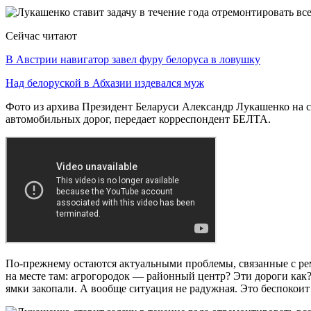
Сейчас читают
В Австрии навигатор завел фуру белоруса в ловушку
Над белоруской в Абхазии издевался муж
Фото из архива Президент Беларуси Александр Лукашенко на 
автомобильных дорог, передает корреспондент БЕЛТА.
По-прежнему остаются актуальными проблемы, связанные с рем
на месте там: агрогородок — районный центр? Эти дороги как? 
ямки закопали. А вообще ситуация не радужная. Это беспокоит