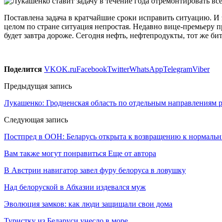
Поставлена задача в кратчайшие сроки исправить ситуацию. И э
целом по стране ситуация непростая. Недавно вице-премьеру пр
будет завтра дороже. Сегодня нефть, нефтепродукты, тот же бит
Поделится
VK
OK.ru
Facebook
Twitter
WhatsApp
Telegram
Viber
Предыдущая запись
Лукашенко: Гродненская область по отдельным направлениям ра
Следующая запись
Постпред в ООН: Беларусь открыта к возвращению к нормальн
Вам также могут понравиться
Еще от автора
В Австрии навигатор завел фуру белоруса в ловушку
Над белоруской в Абхазии издевался муж
Эволюция замков: как люди защищали свои дома
Туристку из Беларуси унесло в море