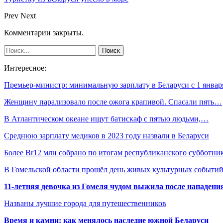
Prev
Next
Комментарии закрыты.
Интересное:
Премьер-министр: минимальную зарплату в Беларуси с 1 янва
Женщину парализовало после ожога крапивой. Спасали пять…
В Атлантическом океане ищут батискаф с пятью людьми,…
Среднюю зарплату медиков в 2023 году назвали в Беларуси
Более Br12 млн собрано по итогам республиканского субботни
В Гомельской области прошёл день живых культурных событий
11-летняя девочка из Гомеля чудом выжила после нападени
Названы лучшие города для путешественников
Время и камни: как менялось наследие южной Беларуси