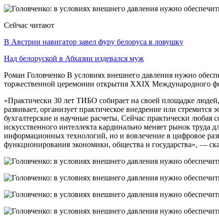
Сейчас читают
В Австрии навигатор завел фуру белоруса в ловушку
Над белоруской в Абхазии издевался муж
Роман Головченко В условиях внешнего давления нужно обеспе
торжественной церемонии открытия ХХIХ Международного ф
«Практически 30 лет ТИБО собирает на своей площадке людей,
развивает, организует практическое внедрение или стремится
бухгалтерские и научные расчеты. Сейчас практически любая 
искусственного интеллекта кардинально меняет рынок труда д
информационных технологий, но и вовлечение в цифровое разв
функционирования экономики, общества и государства», — ска