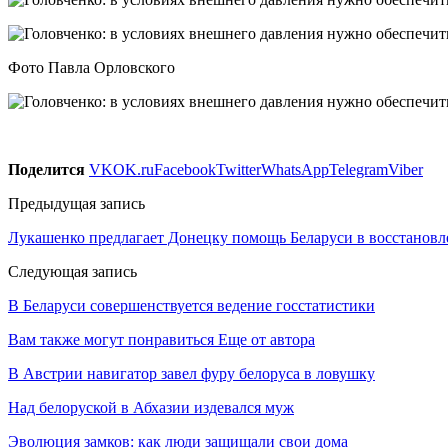
Фото Павла Орловского
Поделится
VK
OK.ru
Facebook
Twitter
WhatsApp
Telegram
Viber
Предыдущая запись
Лукашенко предлагает Донецку помощь Беларуси в восстанов
Следующая запись
В Беларуси совершенствуется ведение госстатистики
Вам также могут понравиться
Еще от автора
В Австрии навигатор завел фуру белоруса в ловушку
Над белоруской в Абхазии издевался муж
Эволюция замков: как люди защищали свои дома