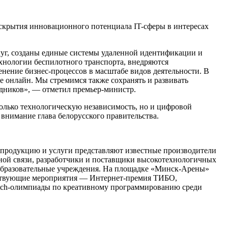
скрытия инновационного потенциала IT-сферы в интересах
луг, созданы единые системы удаленной идентификации и
хнологии беспилотного транспорта, внедряются
нение бизнес-процессов в масштабе видов деятельности. В
 онлайн. Мы стремимся также сохранять и развивать
удников», — отметил премьер-министр.
только технологическую независимость, но и цифровой
 внимание глава белорусского правительства.
продукцию и услуги представляют известные производители
ной связи, разработчики и поставщики высокотехнологичных
и образовательные учреждения. На площадке «Минск-Арены»
тствующие мероприятия — Интернет-премия ТИБО,
ratch-олимпиады по креативному программированию среди