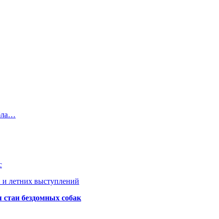
ибла…
с
 и летних выступлений
я стаи бездомных собак