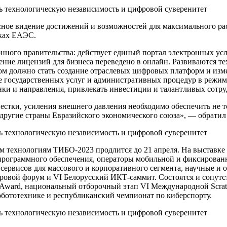
сное видение достижений и возможностей для максимального ра
мках ЕАЭС.
онного правительства: действует единый портал электронных ус
ние лицензий для бизнеса переведено в онлайн. Развиваются те
м должно стать создание отраслевых цифровых платформ и изме
 государственных услуг и административных процедур в режиме
нки и направления, привлекать инвестиции и талантливых сотр
вестки, усиления внешнего давления необходимо обеспечить не 
 другие страны Евразийского экономического союза», — обратил
ехнологиям ТИБО-2023 продлится до 21 апреля. На выставке 
программного обеспечения, операторы мобильной и фиксирован
 сервисов для массового и корпоративного сегмента, научные 
фровой форум и VI Белорусский ИКТ-саммит. Состоятся и сопу
tup Award, национальный отборочный этап VI Международной Sc
бототехнике и республиканский чемпионат по киберспорту.