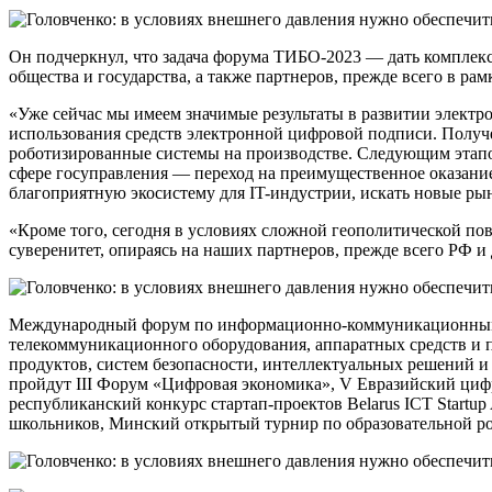
Он подчеркнул, что задача форума ТИБО-2023 — дать комплек
общества и государства, а также партнеров, прежде всего в ра
«Уже сейчас мы имеем значимые результаты в развитии электр
использования средств электронной цифровой подписи. Получе
роботизированные системы на производстве. Следующим этапо
сфере госуправления — переход на преимущественное оказание
благоприятную экосистему для IT-индустрии, искать новые ры
«Кроме того, сегодня в условиях сложной геополитической по
суверенитет, опираясь на наших партнеров, прежде всего РФ и
Международный форум по информационно-коммуникационным т
телекоммуникационного оборудования, аппаратных средств и 
продуктов, систем безопасности, интеллектуальных решений и
пройдут III Форум «Цифровая экономика», V Евразийский ци
республиканский конкурс стартап-проектов Belarus ICT Star
школьников, Минский открытый турнир по образовательной ро