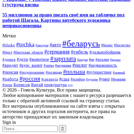
і сустрэча вясны
55 миллионов за право писать своё имя на табличке под
работой Шагала. Картины витебского художника
неприкосновенны
Метки
#беларусь
#tochka
#авто
#blizko
#бизнес
#богатство
#австрия
#германия
#гибель
#дальнобойщик
#брестская_область
#брест
#зарплата
#дети
#деньга
#животное
#италия
#индия
#ип
#кража
#налог
#кредит
#курс_валют
#недвижимость
#литва
#медицина
#польша
#пенсия
#подорожание
#полиция
#путешествие
#пьяный
#россия
#сша
#работа
#умер
#сигарета
#телефон
#турция
#франция
Борисов
Китай
прокуратура
#цена
суд
© 2026 - Гомель Культура. Все права защищены.
Любое копирование материалов с нашего ресурса разрешается
только с обратной активной ссылкой на страницу статьи.
Все материалы опубликованные на сайте взяты с открытых
источников и других порталов интернета, все права на
авторство принадлежат их законным владельцам.
Sign in