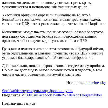
наличными деньгами, поскольку снижают риск краж,
мошенничества и использования фальшивых денег.
Участники брифинга обратили внимание на то, что в
ближайшие годы может появиться новая преступная схема,
связанная с ЦБР, – этот риск также просчитывали в Нацбанке.
Мошенники могут начать новый массовый обзвон белорусов
под видом сотрудников банков или правоохранительных
органов, чтобы получить доступ к их счетам с ЦБР.
Гражданам нужно знать про этот возможный будущий обман,
быть бдительными, а главное, помнить, что их ЦБР ничто не
угрожает благодаря сложнейшей системе шифрования.
Действительно, новая цифровая эпоха создает массу проблем.
Но она же дает людям много возможностей и удобств, в том
числе в части проведения платежей и расчетов.
Источник:
onlinebrest.by
#tochka
#беларусь
#деньга
#цифровой_рубль
Поделится
VK
OK.ru
Facebook
Twitter
WhatsApp
Telegram
Viber
Предыдущая запись