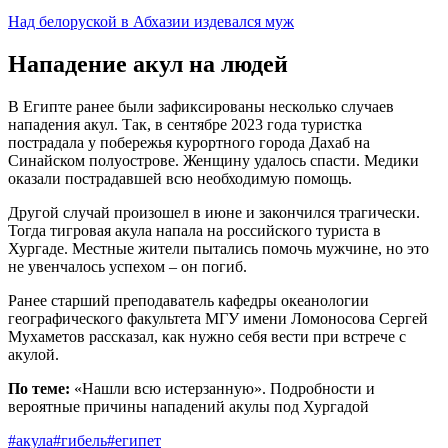
Над белоруской в Абхазии издевался муж
Нападение акул на людей
В Египте ранее были зафиксированы несколько случаев
нападения акул. Так, в сентябре 2023 года туристка
пострадала у побережья курортного города Дахаб на
Синайском полуострове. Женщину удалось спасти. Медики
оказали пострадавшей всю необходимую помощь.
Другой случай произошел в июне и закончился трагически.
Тогда тигровая акула напала на российского туриста в
Хургаде. Местные жители пытались помочь мужчине, но это
не увенчалось успехом – он погиб.
Ранее старший преподаватель кафедры океанологии
географического факультета МГУ имени Ломоносова Сергей
Мухаметов рассказал, как нужно себя вести при встрече с
акулой.
По теме:
«Нашли всю истерзанную». Подробности и
вероятные причины нападений акулы под Хургадой
#акула
#гибель
#египет