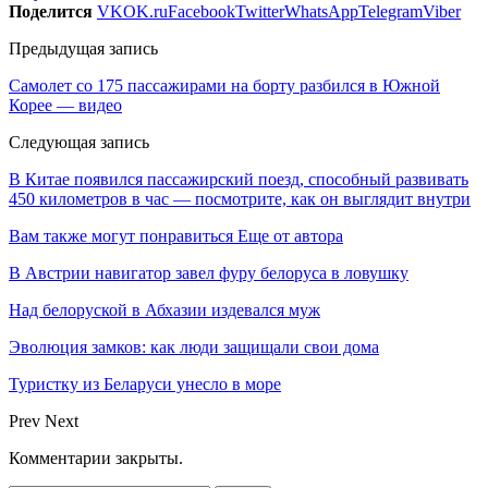
Поделится
VK
OK.ru
Facebook
Twitter
WhatsApp
Telegram
Viber
Предыдущая запись
Самолет со 175 пассажирами на борту разбился в Южной
Корее — видео
Следующая запись
В Китае появился пассажирский поезд, способный развивать
450 километров в час — посмотрите, как он выглядит внутри
Вам также могут понравиться
Еще от автора
В Австрии навигатор завел фуру белоруса в ловушку
Над белоруской в Абхазии издевался муж
Эволюция замков: как люди защищали свои дома
Туристку из Беларуси унесло в море
Prev
Next
Комментарии закрыты.