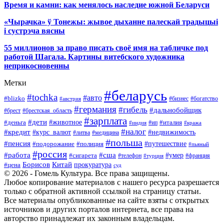
Время и камни: как менялось наследие южной Беларуси
«Чырачка» ў Тонежы: жывое дыханне палескай традыцыі
і сустрэча вясны
55 миллионов за право писать своё имя на табличке под
работой Шагала. Картины витебского художника
неприкосновенны
Метки
#беларусь
#tochka
#авто
#blizko
#бизнес
#богатство
#австрия
#германия
#гибель
#дальнобойщик
#брестская_область
#брест
#зарплата
#дети
#деньга
#животное
#италия
#индия
#ип
#кража
#налог
#кредит
#курс_валют
#недвижимость
#литва
#медицина
#польша
#пенсия
#подорожание
#полиция
#путешествие
#пьяный
#россия
#сша
#работа
#умер
#сигарета
#телефон
#турция
#франция
Борисов
Китай
прокуратура
#цена
суд
© 2026 - Гомель Культура. Все права защищены.
Любое копирование материалов с нашего ресурса разрешается
только с обратной активной ссылкой на страницу статьи.
Все материалы опубликованные на сайте взяты с открытых
источников и других порталов интернета, все права на
авторство принадлежат их законным владельцам.