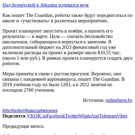
Над белоруской в Абхазии издевался муж
Как пишет The Guardian, роботы также будут передвигаться по
школе и «участвовать» в различных мероприятиях.
Проект планируют запустить в ноябре, а оценить его
результаты — в марте. Цель — снизить беспокойство
школьников, собирающихся вернуться к занятиям. В
дополнительный бюджет на 2023 финансовый год уже
включили расходы на проект в размере около $10,55 тыс.
(около 1 млн руб.). В рамках проекта планируется создать двух
роботов.
Меры приняты в связи с ростом прогулов. Вероятно, они
связаны с пандемией коронавируса, пишет The Guardian. В
2018 учебном году их было 1283, а в 2022 занятия не
посещали 2760 учеников.
Источник:
onlinebrest.by
#rbc
#робот
#школа
#япония
Поделится
VK
OK.ru
Facebook
Twitter
WhatsApp
Telegram
Viber
Предыдущая запись