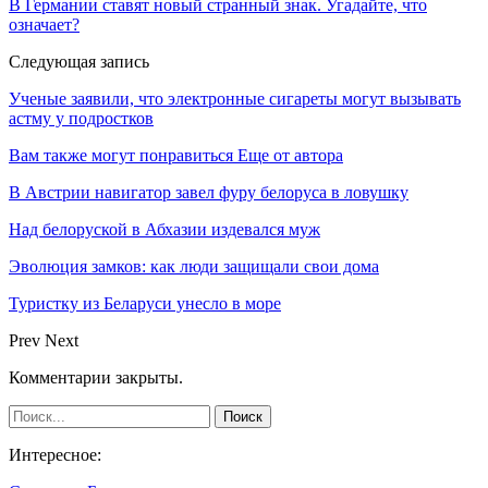
В Германии ставят новый странный знак. Угадайте, что
означает?
Следующая запись
Ученые заявили, что электронные сигареты могут вызывать
астму у подростков
Вам также могут понравиться
Еще от автора
В Австрии навигатор завел фуру белоруса в ловушку
Над белоруской в Абхазии издевался муж
Эволюция замков: как люди защищали свои дома
Туристку из Беларуси унесло в море
Prev
Next
Комментарии закрыты.
Интересное: