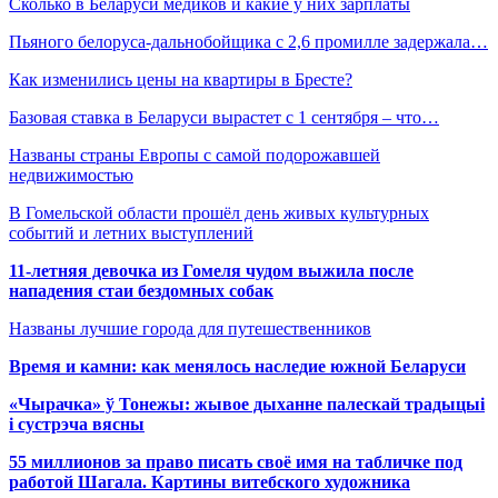
Сколько в Беларуси медиков и какие у них зарплаты
Пьяного белоруса-дальнобойщика с 2,6 промилле задержала…
Как изменились цены на квартиры в Бресте?
Базовая ставка в Беларуси вырастет с 1 сентября – что…
Названы страны Европы с самой подорожавшей
недвижимостью
В Гомельской области прошёл день живых культурных
событий и летних выступлений
11-летняя девочка из Гомеля чудом выжила после
нападения стаи бездомных собак
Названы лучшие города для путешественников
Время и камни: как менялось наследие южной Беларуси
«Чырачка» ў Тонежы: жывое дыханне палескай традыцыі
і сустрэча вясны
55 миллионов за право писать своё имя на табличке под
работой Шагала. Картины витебского художника