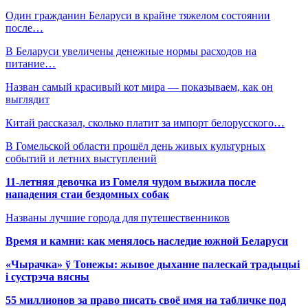
Один гражданин Беларуси в крайне тяжелом состоянии
после…
В Беларуси увеличены денежные нормы расходов на
питание…
Назван самый красивый кот мира — показываем, как он
выглядит
Китай рассказал, сколько платит за импорт белорусского…
В Гомельской области прошёл день живых культурных
событий и летних выступлений
11-летняя девочка из Гомеля чудом выжила после
нападения стаи бездомных собак
Названы лучшие города для путешественников
Время и камни: как менялось наследие южной Беларуси
«Чырачка» ў Тонежы: жывое дыханне палескай традыцыі
і сустрэча вясны
55 миллионов за право писать своё имя на табличке под