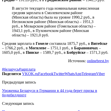
В августе текущего года номинальная начисленная
средняя зарплата в Смолевичском районе
(Минская область) была на уровне 1990,2 руб., в
Несвижском районе (Минская область) – 1951,3
руб., в Мозырском районе (Гомельская область) –
1943,1 руб., в Пуховичском районе (Минская
область) – 1921,0 руб.
Средняя зарплата в
Гомеле
составила 1875,7 руб., в
Витебске
– 1766,2 руб., в
Могилеве
– 1751,1 руб., в
Барановичах
–
1605,0 руб., в
Пинске
– 1589,7 руб., в
Бобруйске
– 1571,3 руб.
Источник:
onlinebrest.by
#беларусь
#зарплата
Поделится
VK
OK.ru
Facebook
Twitter
WhatsApp
Telegram
Viber
Предыдущая запись
Уроженка Беларуси в Германии в 44 года берет призы в
бодибилдинге
Следующая запись