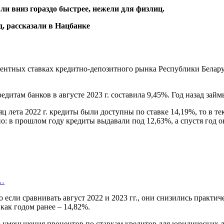
и вниз гораздо быстрее, нежели для физлиц.
центных ставках кредитно-депозитного рынка Республики Белару
редитам банков в августе 2023 г. составила 9,45%. Год назад за
 лета 2022 г. кредиты были доступны по ставке 14,19%, то в те
: в прошлом году кредиты выдавали под 12,63%, а спустя год он
т…
если сравнивать август 2022 и 2023 гг., они снизились практиче
как годом ранее – 14,82%.
о уменьшения процентов по ставкам кредитов для юридических л