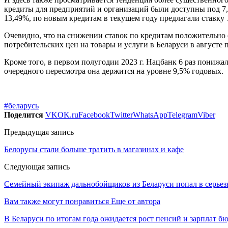
кредиты для предприятий и организаций были доступны под 7,7
13,49%, по новым кредитам в текущем году предлагали ставку 
Очевидно, что на снижении ставок по кредитам положительно с
потребительских цен на товары и услуги в Беларуси в августе 
Кроме того, в первом полугодии 2023 г. Нацбанк 6 раз понижа
очередного пересмотра она держится на уровне 9,5% годовых.
#беларусь
Поделится
VK
OK.ru
Facebook
Twitter
WhatsApp
Telegram
Viber
Предыдущая запись
Белорусы стали больше тратить в магазинах и кафе
Следующая запись
Семейный экипаж дальнобойщиков из Беларуси попал в серье
Вам также могут понравиться
Еще от автора
В Беларуси по итогам года ожидается рост пенсий и зарплат б