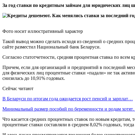
За год ставки по кредитным займам для юридических лиц шл
Фото носит иллюстративный характер
Такой вывод можно сделать исходя из сведений о средних про
сайте разместил Национальный банк Беларуси.
Согласно статотчетности, средняя процентная ставка по всем к
Причем, если для организаций и предприятий в последний месяц
для физических лиц процентные ставки «падали» не так активно
снизилась до 10,91% годовых.
Сейчас читают
В Беларуси по итогам года ожидается рост пенсий и зарплат…
Минимальный размер пособий по беременности и родам хотя
Что касается средних процентных ставок по новым кредитам, то 
процентные ставки составляли в среднем 8,02% годовых, тогда 
И здесь также просматривается тенденция более существенног