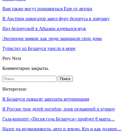
Вам также могут понравиться
Еще от автора
В Австрии навигатор завел фуру белоруса в ловушку
Над белоруской в Абхазии издевался муж
Эволюция замков: как люди защищали свои дома
Туристку из Беларуси унесло в море
Prev
Next
Комментарии закрыты.
Интересное:
В Беларуси повысят зарплаты ветеринарам
В России трое детей погибли, поев пельменей и курицу
Гала-концерт «Песня года Беларуси» пройдет 8 марта…
Налог на недвижимость, авто и землю. Кто и как должен…