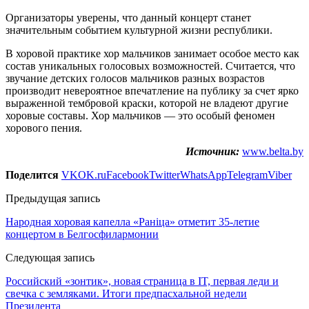
Организаторы уверены, что данный концерт станет
значительным событием культурной жизни республики.
В хоровой практике хор мальчиков занимает особое место как
состав уникальных голосовых возможностей. Считается, что
звучание детских голосов мальчиков разных возрастов
производит невероятное впечатление на публику за счет ярко
выраженной тембровой краски, которой не владеют другие
хоровые составы. Хор мальчиков — это особый феномен
хорового пения.
Источник:
www.belta.by
Поделится
VK
OK.ru
Facebook
Twitter
WhatsApp
Telegram
Viber
Предыдущая запись
Народная хоровая капелла «Раніца» отметит 35-летие
концертом в Белгосфилармонии
Следующая запись
Российский «зонтик», новая страница в IT, первая леди и
свечка с земляками. Итоги предпасхальной недели
Президента