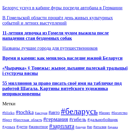
Белорус уснул в кабине фуры посреди автобана в Германии
В Гомельской области прошёл день живых культурных
событий и летних выступлений
11-летняя девочка из Гомеля чудом выжила после
нападения стаи бездомных собак
Названы лучшие города для путешественников
Время и камни: как менялось наследие южной Беларуси
«Чырачка» ў Тонежы: жывое дыханне палескай традыцыі
і сустрэча вясны
55 миллионов за право писать своё имя на табличке под
работой Шагала. Картины витебского художника
неприкосновенны
Метки
#беларусь
#tochka
#авто
#blizko
#бизнес
#богатство
#австрия
#германия
#гибель
#дальнобойщик
#брестская_область
#брест
#зарплата
#дети
#деньга
#животное
#италия
#индия
#ип
#кража