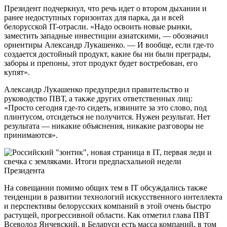
Президент подчеркнул, что речь идет о втором дыхании и
ранее недоступных горизонтах для парка, да и всей
белорусской IT-отрасли. «Надо освоить новые рынки,
заместить западные инвестиции азиатскими, — обозначил
ориентиры Александр Лукашенко. — И вообще, если где-то
создается достойный продукт, какие бы ни были преграды,
заборы и препоны, этот продукт будет востребован, его
купят».
Александр Лукашенко предупредил правительство и
руководство ПВТ, а также других ответственных лиц:
«Просто сегодня где-то сидеть, извините за это слово, под
плинтусом, отсидеться не получится. Нужен результат. Нет
результата — никакие объяснения, никакие разговоры не
принимаются».
На совещании помимо общих тем в IT обсуждались также
тенденции в развитии технологий искусственного интеллекта
и перспективы белорусских компаний в этой очень быстро
растущей, прогрессивной области. Как отметил глава ПВТ
Всеволод Янчевский, в Беларуси есть масса компаний, в том