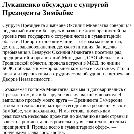
Лукашенко обсуждал с супругой
Президента Зимбабве
Супруга Президента Зимбабве Оксилия Мнангагва совершила
недельный визит в Беларусь в развитие договоренностей на
уровне глав государств о сотрудничестве в гуманитарной
области. Приоритетное внимание — сферам материнства,
детства, здравоохранения, детского питания. За неделю
пребывания в Беларуси Оксилия Мнангагва посетила ряд
предприятий и организаций Минздрава, ОАО «Беллакт» в
Гродненской области, провела встречи в МИД, по линии
БСЖ, побывала в мемориальном комплексе «Хатынь». Итоги
визита и перспективы сотрудничества обсудили на встрече во
Дворце Независимости.
«Уважаемая госпожа Мнангагва, как мы и договаривались с
Президентом, вы в Беларуси с весьма важным визитом. Я
выполняю просьбу моего друга — Президента Эммерсона,
чтобы те технологии, которые сегодня востребованы у вас в
Зимбабве, там находились. И мы готовы помочь вам
реализовать несколько проектов по желанию вашей страны и
вашего Президента по строительству высокотехнологичных
предприятий. Прежде всего в гуманитарной сфере», —
подчеркнул глава государства.