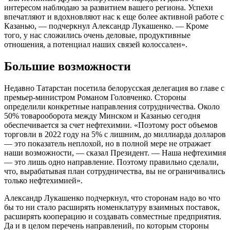
интересом наблюдаю за развитием вашего региона. Успехи
впечатляют и вдохновляют нас к еще более активной работе с
Казанью, — подчеркнул Александр Лукашенко. — Кроме
того, у нас сложились очень деловые, продуктивные
отношения, а потенциал наших связей колоссален».
Большие возможности
Недавно Татарстан посетила белорусская делегация во главе с
премьер-министром Романом Головченко. Стороны
определили конкретные направления сотрудничества. Около
50% товарооборота между Минском и Казанью сегодня
обеспечивается за счет нефтехимии. «Поэтому рост объемов
торговли в 2022 году на 5% с лишним, до миллиарда долларов
— это показатель неплохой, но в полной мере не отражает
наши возможности, — сказал Президент. — Наша нефтехимия
— это лишь одно направление. Поэтому правильно сделали,
что, вырабатывая план сотрудничества, вы не ограничивались
только нефтехимией».
Александр Лукашенко подчеркнул, что сторонам надо во что
бы то ни стало расширять номенклатуру взаимных поставок,
расширять кооперацию и создавать совместные предприятия.
Да и в целом перечень направлений, по которым стороны