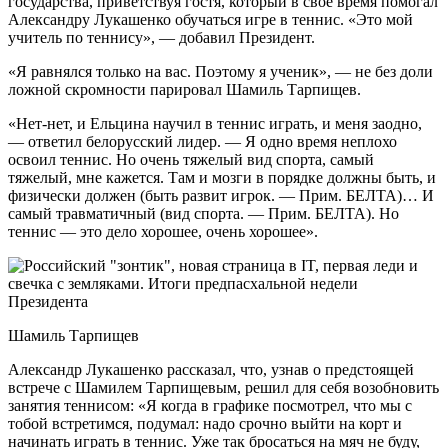
государства, приветствуя гостя, который в свое время помогал
Александру Лукашенко обучаться игре в теннис. «Это мой
учитель по теннису», — добавил Президент.
«Я равнялся только на вас. Поэтому я ученик», — не без доли
ложной скромности парировал Шамиль Тарпищев.
«Нет-нет, и Ельцина научил в теннис играть, и меня заодно,
— ответил белорусский лидер. — Я одно время неплохо
освоил теннис. Но очень тяжелый вид спорта, самый
тяжелый, мне кажется. Там и мозги в порядке должны быть, и
физически должен (быть развит игрок. — Прим. БЕЛТА)… И
самый травматичный (вид спорта. — Прим. БЕЛТА). Но
теннис — это дело хорошее, очень хорошее».
Шамиль Тарпищев
Александр Лукашенко рассказал, что, узнав о предстоящей
встрече с Шамилем Тарпищевым, решил для себя возобновить
занятия теннисом: «Я когда в графике посмотрел, что мы с
тобой встретимся, подумал: надо срочно выйти на корт и
начинать играть в теннис. Уже так бросаться на мяч не буду,