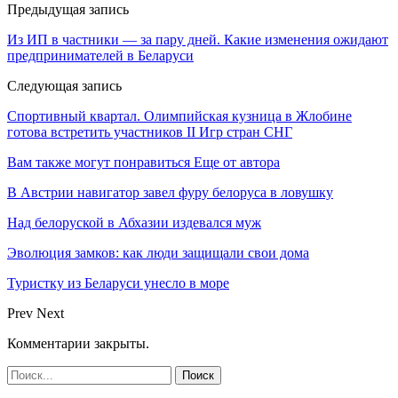
Предыдущая запись
Из ИП в частники — за пару дней. Какие изменения ожидают
предпринимателей в Беларуси
Следующая запись
Спортивный квартал. Олимпийская кузница в Жлобине
готова встретить участников II Игр стран СНГ
Вам также могут понравиться
Еще от автора
В Австрии навигатор завел фуру белоруса в ловушку
Над белоруской в Абхазии издевался муж
Эволюция замков: как люди защищали свои дома
Туристку из Беларуси унесло в море
Prev
Next
Комментарии закрыты.