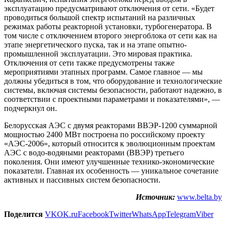
эксплуатацию предусматривают отключения от сети. «Будет
проводиться большой спектр испытаний на различных
режимах работы реакторной установки, турбогенератора. В
том числе с отключением второго энергоблока от сети как на
этапе энергетического пуска, так и на этапе опытно-
промышленной эксплуатации. Это мировая практика.
Отключения от сети также предусмотрены также
мероприятиями этапных программ. Самое главное — мы
должны убедиться в том, что оборудование и технологические
системы, включая системы безопасности, работают надежно, в
соответствии с проектными параметрами и показателями», —
подчеркнул он.
Белорусская АЭС с двумя реакторами ВВЭР-1200 суммарной
мощностью 2400 МВт построена по российскому проекту
«АЭС-2006», который относится к эволюционным проектам
АЭС с водо-водяными реакторами (ВВЭР) третьего
поколения. Они имеют улучшенные технико-экономические
показатели. Главная их особенность — уникальное сочетание
активных и пассивных систем безопасности.
Источник:
www.belta.by
Поделится
VK
OK.ru
Facebook
Twitter
WhatsApp
Telegram
Viber