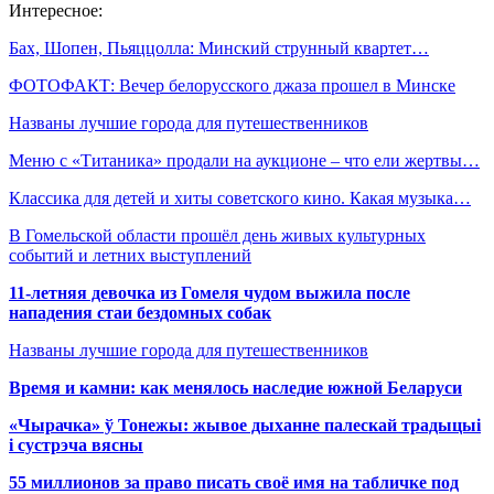
Интересное:
Бах, Шопен, Пьяццолла: Минский струнный квартет…
ФОТОФАКТ: Вечер белорусского джаза прошел в Минске
Названы лучшие города для путешественников
Меню с «Титаника» продали на аукционе – что ели жертвы…
Классика для детей и хиты советского кино. Какая музыка…
В Гомельской области прошёл день живых культурных
событий и летних выступлений
11-летняя девочка из Гомеля чудом выжила после
нападения стаи бездомных собак
Названы лучшие города для путешественников
Время и камни: как менялось наследие южной Беларуси
«Чырачка» ў Тонежы: жывое дыханне палескай традыцыі
і сустрэча вясны
55 миллионов за право писать своё имя на табличке под