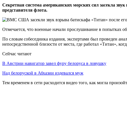
Секретная система американских морских сил засекла звук в
представителя флота.
Отмечается, что военные начали прослушивание в попытках обн
По словам собеседника издания, экспертами был проведен анал
непосредственной близости от места, где работал «Титан», когд
Сейчас читают
В Австрии навигатор завел фуру белоруса в ловушку
Над белоруской в Абхазии издевался муж
Тем временем в сети расходится видео того, как могла произой