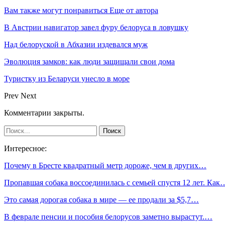
Вам также могут понравиться
Еще от автора
В Австрии навигатор завел фуру белоруса в ловушку
Над белоруской в Абхазии издевался муж
Эволюция замков: как люди защищали свои дома
Туристку из Беларуси унесло в море
Prev
Next
Комментарии закрыты.
Интересное:
Почему в Бресте квадратный метр дороже, чем в других…
Пропавшая собака воссоединилась с семьей спустя 12 лет. Как
Это самая дорогая собака в мире — ее продали за $5,7…
В феврале пенсии и пособия белорусов заметно вырастут.…