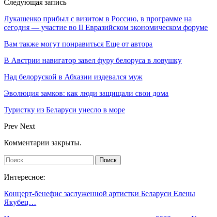
Следующая запись
Лукашенко прибыл с визитом в Россию, в программе на
сегодня — участие во II Евразийском экономическом форуме
Вам также могут понравиться
Еще от автора
В Австрии навигатор завел фуру белоруса в ловушку
Над белоруской в Абхазии издевался муж
Эволюция замков: как люди защищали свои дома
Туристку из Беларуси унесло в море
Prev
Next
Комментарии закрыты.
Интересное:
Концерт-бенефис заслуженной артистки Беларуси Елены
Якубец…