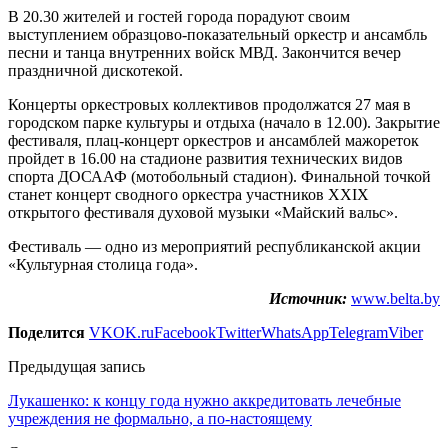
В 20.30 жителей и гостей города порадуют своим
выступлением образцово-показательный оркестр и ансамбль
песни и танца внутренних войск МВД. Закончится вечер
праздничной дискотекой.
Концерты оркестровых коллективов продолжатся 27 мая в
городском парке культуры и отдыха (начало в 12.00). Закрытие
фестиваля, плац-концерт оркестров и ансамблей мажореток
пройдет в 16.00 на стадионе развития технических видов
спорта ДОСААФ (мотобольный стадион). Финальной точкой
станет концерт сводного оркестра участников XXIX
открытого фестиваля духовой музыки «Майский вальс».
Фестиваль — одно из мероприятий республиканской акции
«Культурная столица года».
Источник:
www.belta.by
Поделится
VK
OK.ru
Facebook
Twitter
WhatsApp
Telegram
Viber
Предыдущая запись
Лукашенко: к концу года нужно аккредитовать лечебные
учреждения не формально, а по-настоящему