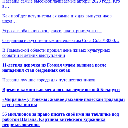
Названы самые высокооплачиваемые актеры 2023 года. Кто
в…
Как пройдет вступительная кампания для выпускников
школ…
Угроза глобального конфликта, «контрнаступ» и…
Созданная искусственным интеллектом Coca-Cola Y3000…
В Гомельской области прошёл день живых культурных
событий и летних выступлений
11-летняя девочка из Гомеля чудом выжила после
нападения стаи бездомных собак
Названы лучшие города для путешественников
Время и камни: как менялось наследие южной Беларуси
«Чырачка» ў Тонежы: жывое дыханне палескай традыцыі
і сустрэча вясны
55 миллионов за право писать своё имя на табличке под
работой Шагала. Картины витебского художника
неприкосновенны