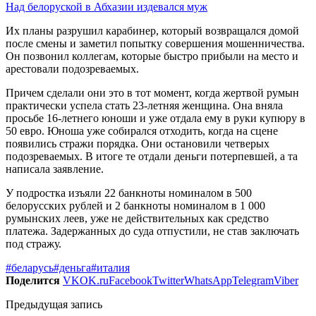
Над белоруской в Абхазии издевался муж
Их планы разрушил карабинер, который возвращался домой
после смены и заметил попытку совершения мошенничества.
Он позвонил коллегам, которые быстро прибыли на место и
арестовали подозреваемых.
Причем сделали они это в тот момент, когда жертвой румын
практически успела стать 23-летняя женщина. Она вняла
просьбе 16-летнего юноши и уже отдала ему в руки купюру в
50 евро. Юноша уже собирался отходить, когда на сцене
появились стражи порядка. Они остановили четверых
подозреваемых. В итоге те отдали деньги потерпевшей, а та
написала заявление.
У подростка изъяли 22 банкноты номиналом в 500
белорусских рублей и 2 банкноты номиналом в 1 000
румынских леев, уже не действительных как средство
платежа. Задержанных до суда отпустили, не став заключать
под стражу.
#беларусь
#деньга
#италия
Поделится
VK
OK.ru
Facebook
Twitter
WhatsApp
Telegram
Viber
Предыдущая запись