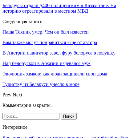
Белорусы отдали $400 полицейским в Казахстане. На
историю отреагировали в местном МВД
Следующая запись
Паша Техник умер. Чем он был известен
Вам также могут понравиться
Еще от автора
В Австрии навигатор завел фуру белоруса в ловушку
Над белоруской в Абхазии издевался муж
Эволюция замков: как люди защищали свои дома
Туристку из Беларуси унесло в море
Prev
Next
Комментарии закрыты.
Интересное:
Кочанова: учеба в кадетском училище — достойный выбор…