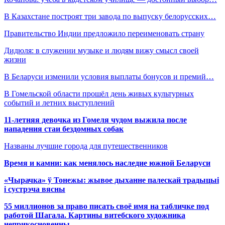
В Казахстане построят три завода по выпуску белорусских…
Правительство Индии предложило переименовать страну
Дидюля: в служении музыке и людям вижу смысл своей
жизни
В Беларуси изменили условия выплаты бонусов и премий…
В Гомельской области прошёл день живых культурных
событий и летних выступлений
11-летняя девочка из Гомеля чудом выжила после
нападения стаи бездомных собак
Названы лучшие города для путешественников
Время и камни: как менялось наследие южной Беларуси
«Чырачка» ў Тонежы: жывое дыханне палескай традыцыі
і сустрэча вясны
55 миллионов за право писать своё имя на табличке под
работой Шагала. Картины витебского художника
неприкосновенны