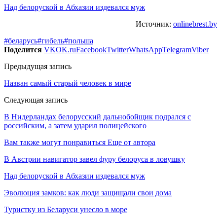
Над белоруской в Абхазии издевался муж
Источник:
onlinebrest.by
#беларусь
#гибель
#польша
Поделится
VK
OK.ru
Facebook
Twitter
WhatsApp
Telegram
Viber
Предыдущая запись
Назван самый старый человек в мире
Следующая запись
В Нидерландах белорусский дальнобойщик подрался с
российским, а затем ударил полицейского
Вам также могут понравиться
Еще от автора
В Австрии навигатор завел фуру белоруса в ловушку
Над белоруской в Абхазии издевался муж
Эволюция замков: как люди защищали свои дома
Туристку из Беларуси унесло в море