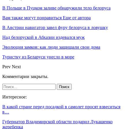
В Польше в Пуцком заливе обнаружили тело белоруса
Вам также могут понравиться
Еще от автора
В Австрии навигатор завел фуру белоруса в ловушку
Над белоруской в Абхазии издевался муж
Эволюция замков: как люди защищали свои дома
Туристку из Беларуси унесло в море
Prev
Next
Комментарии закрыты.
Интересное:
В какой стране перед посадкой в самолет просят взвеситься
в…
Губернатор Владимирской области подарил Лукашенко
жеребенка