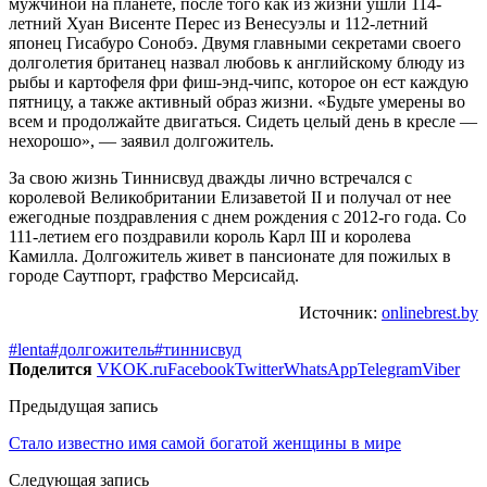
мужчиной на планете, после того как из жизни ушли 114-
летний Хуан Висенте Перес из Венесуэлы и 112-летний
японец Гисабуро Сонобэ. Двумя главными секретами своего
долголетия британец назвал любовь к английскому блюду из
рыбы и картофеля фри фиш-энд-чипс, которое он ест каждую
пятницу, а также активный образ жизни. «Будьте умерены во
всем и продолжайте двигаться. Сидеть целый день в кресле —
нехорошо», — заявил долгожитель.
За свою жизнь Тиннисвуд дважды лично встречался с
королевой Великобритании Елизаветой II и получал от нее
ежегодные поздравления с днем рождения с 2012-го года. Со
111-летием его поздравили король Карл III и королева
Камилла. Долгожитель живет в пансионате для пожилых в
городе Саутпорт, графство Мерсисайд.
Источник:
onlinebrest.by
#lenta
#долгожитель
#тиннисвуд
Поделится
VK
OK.ru
Facebook
Twitter
WhatsApp
Telegram
Viber
Предыдущая запись
Стало известно имя самой богатой женщины в мире
Следующая запись