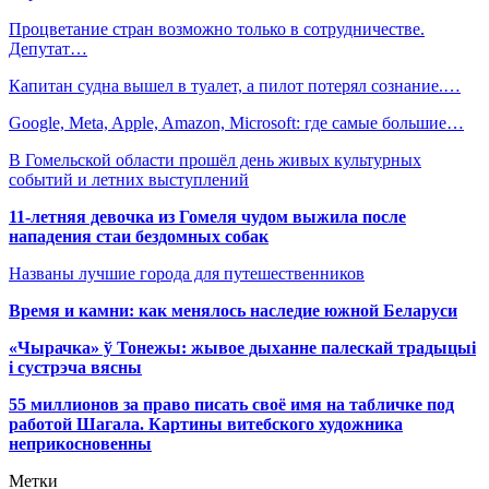
Процветание стран возможно только в сотрудничестве.
Депутат…
Капитан судна вышел в туалет, а пилот потерял сознание.…
Google, Meta, Apple, Amazon, Microsoft: где самые большие…
В Гомельской области прошёл день живых культурных
событий и летних выступлений
11-летняя девочка из Гомеля чудом выжила после
нападения стаи бездомных собак
Названы лучшие города для путешественников
Время и камни: как менялось наследие южной Беларуси
«Чырачка» ў Тонежы: жывое дыханне палескай традыцыі
і сустрэча вясны
55 миллионов за право писать своё имя на табличке под
работой Шагала. Картины витебского художника
неприкосновенны
Метки