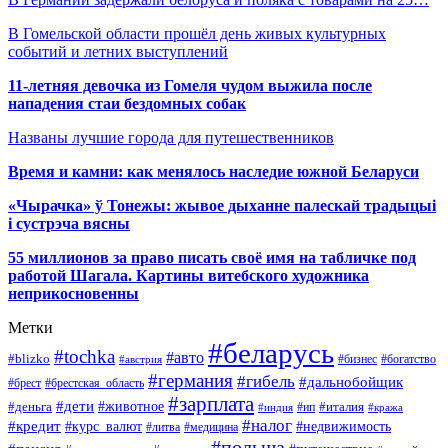
В Гомельской области прошёл день живых культурных
событий и летних выступлений
11-летняя девочка из Гомеля чудом выжила после
нападения стаи бездомных собак
Названы лучшие города для путешественников
Время и камни: как менялось наследие южной Беларуси
«Чырачка» ў Тонежы: жывое дыханне палескай традыцыі
і сустрэча вясны
55 миллионов за право писать своё имя на табличке под
работой Шагала. Картины витебского художника
неприкосновенны
Метки
#беларусь
#tochka
#авто
#blizko
#бизнес
#богатство
#австрия
#германия
#гибель
#дальнобойщик
#брестская_область
#брест
#зарплата
#дети
#деньга
#животное
#италия
#индия
#ип
#кража
#налог
#кредит
#курс_валют
#недвижимость
#литва
#медицина
#польша