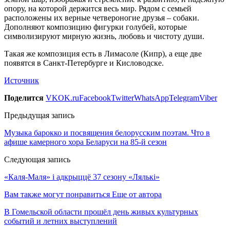
опору, на которой держится весь мир. Рядом с семьей
расположены их верные четвероногие друзья – собаки.
Дополняют композицию фигурки голубей, которые
символизируют мирную жизнь, любовь и чистоту души.
Такая же композиция есть в Лимасоле (Кипр), а еще две
появятся в Санкт-Петербурге и Кисловодске.
Источник
Поделится
VK
OK.ru
Facebook
Twitter
WhatsApp
Telegram
Viber
Предыдущая запись
Музыка барокко и посвящения белорусским поэтам. Что в
афише камерного хора Беларуси на 85-й сезон
Следующая запись
«Каля-Маля» і адкрыццё 37 сезону «Лялькі»
Вам также могут понравиться
Еще от автора
В Гомельской области прошёл день живых культурных
событий и летних выступлений