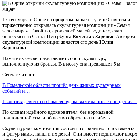
17 сентября, в Орше в городском парке на улице Советской
торжественно открылась скульптурная композиция «Семья –
залог мира». Такой подарок своей малой родине сделал
бизнесмен из Санкт-Петербурга
Вячеслав Заренко
. Автором
скульптурной композиции является его дочь
Юлия
Заренкова
.
Памятник семье представляет собой скульптуру,
выполненную из бронзы. В высоту она превышает 5 м.
Сейчас читают
В Гомельской области прошёл день живых культурных
событий и…
11-летняя девочка из Гомеля чудом выжила после нападения…
По словам идейного вдохновителя, без нормальной
полноценной семьи общество обречено на гибель.
Скульптурная композиция состоит из гранитного постамента
и фигур мамы, папы и их детей. Они вместе поднимают вверх
земной шар, изображая и стремление к развитию, и надежную