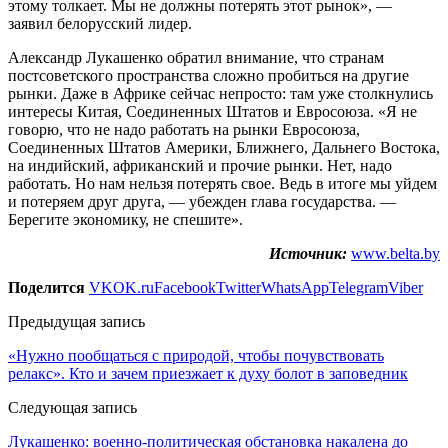
этому толкает. Мы не должны потерять этот рынок», —
заявил белорусский лидер.
Александр Лукашенко обратил внимание, что странам
постсоветского пространства сложно пробиться на другие
рынки. Даже в Африке сейчас непросто: там уже столкнулись
интересы Китая, Соединенных Штатов и Евросоюза. «Я не
говорю, что не надо работать на рынки Евросоюза,
Соединенных Штатов Америки, Ближнего, Дальнего Востока,
на индийский, африканский и прочие рынки. Нет, надо
работать. Но нам нельзя потерять свое. Ведь в итоге мы уйдем
и потеряем друг друга, — убежден глава государства. —
Берегите экономику, не спешите».
Источник:
www.belta.by
Поделится
VK
OK.ru
Facebook
Twitter
WhatsApp
Telegram
Viber
Предыдущая запись
«Нужно пообщаться с природой, чтобы почувствовать
релакс». Кто и зачем приезжает к духу болот в заповедник
Следующая запись
Лукашенко: военно-политическая обстановка накалена до