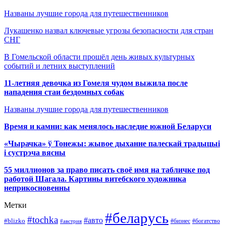
Названы лучшие города для путешественников
Лукашенко назвал ключевые угрозы безопасности для стран
СНГ
В Гомельской области прошёл день живых культурных
событий и летних выступлений
11-летняя девочка из Гомеля чудом выжила после
нападения стаи бездомных собак
Названы лучшие города для путешественников
Время и камни: как менялось наследие южной Беларуси
«Чырачка» ў Тонежы: жывое дыханне палескай традыцыі
і сустрэча вясны
55 миллионов за право писать своё имя на табличке под
работой Шагала. Картины витебского художника
неприкосновенны
Метки
#беларусь
#tochka
#авто
#blizko
#бизнес
#богатство
#австрия