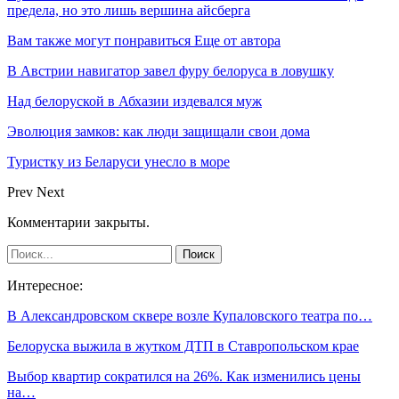
предела, но это лишь вершина айсберга
Вам также могут понравиться
Еще от автора
В Австрии навигатор завел фуру белоруса в ловушку
Над белоруской в Абхазии издевался муж
Эволюция замков: как люди защищали свои дома
Туристку из Беларуси унесло в море
Prev
Next
Комментарии закрыты.
Интересное:
В Александровском сквере возле Купаловского театра по…
Белоруска выжила в жутком ДТП в Ставропольском крае
Выбор квартир сократился на 26%. Как изменились цены
на…