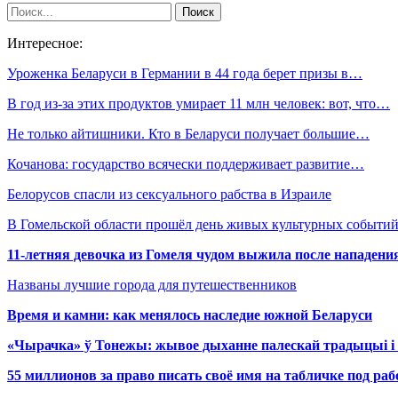
Интересное:
Уроженка Беларуси в Германии в 44 года берет призы в…
В год из-за этих продуктов умирает 11 млн человек: вот, что…
Не только айтишники. Кто в Беларуси получает большие…
Кочанова: государство всячески поддерживает развитие…
Белорусов спасли из сексуального рабства в Израиле
В Гомельской области прошёл день живых культурных событий
11-летняя девочка из Гомеля чудом выжила после нападени
Названы лучшие города для путешественников
Время и камни: как менялось наследие южной Беларуси
«Чырачка» ў Тонежы: жывое дыханне палескай традыцыі і 
55 миллионов за право писать своё имя на табличке под р