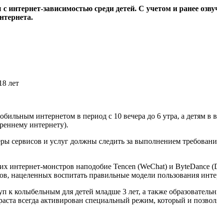
 интернет-зависимостью среди детей. С учетом и ранее озву
нтернета.
бильным интернетом в период с 10 вечера до 6 утра, а детям в во
реннему интернету).
ы сервисов и услуг должны следить за выполнением требований,
их интернет-монстров наподобие Tencen (WeChat) и ByteDance (
ктов, нацеленных воспитать правильные модели пользования инте
уп к колыбельным для детей младше 3 лет, а также образователь
зраста всегда активирован специальный режим, который и позвол