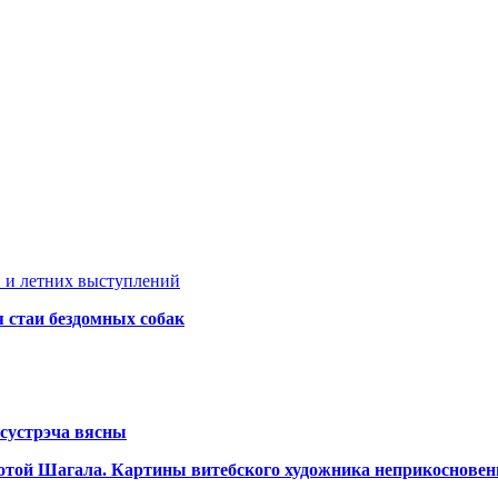
 и летних выступлений
я стаи бездомных собак
сустрэча вясны
аботой Шагала. Картины витебского художника неприкоснове