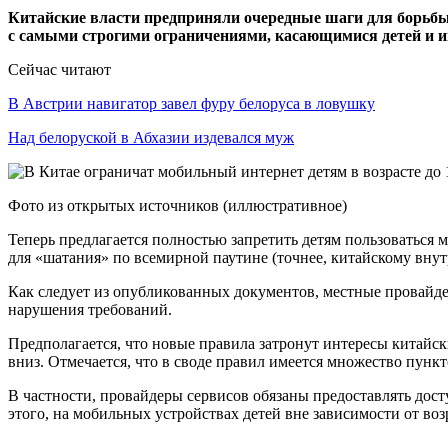
Китайские власти предприняли очередные шаги для борьбы с
с самыми строгими ограничениями, касающимися детей и и
Сейчас читают
В Австрии навигатор завел фуру белоруса в ловушку
Над белоруской в Абхазии издевался муж
Фото из открытых источников (иллюстративное)
Теперь предлагается полностью запретить детям пользоваться мо
для «шатания» по всемирной паутине (точнее, китайскому внут
Как следует из опубликованных документов, местные провайдер
нарушения требований.
Предполагается, что новые правила затронут интересы китайск
вниз. Отмечается, что в своде правил имеется множество пун
В частности, провайдеры сервисов обязаны предоставлять дост
этого, на мобильных устройствах детей вне зависимости от во