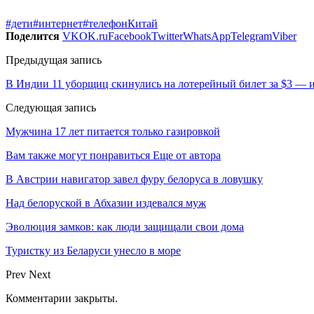
#дети
#интернет
#телефон
Китай
Поделится
VK
OK.ru
Facebook
Twitter
WhatsApp
Telegram
Viber
Предыдущая запись
В Индии 11 уборщиц скинулись на лотерейный билет за $3 — и
Следующая запись
Мужчина 17 лет питается только газировкой
Вам также могут понравиться
Еще от автора
В Австрии навигатор завел фуру белоруса в ловушку
Над белоруской в Абхазии издевался муж
Эволюция замков: как люди защищали свои дома
Туристку из Беларуси унесло в море
Prev
Next
Комментарии закрыты.