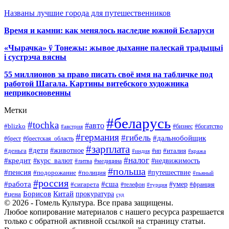
Названы лучшие города для путешественников
Время и камни: как менялось наследие южной Беларуси
«Чырачка» ў Тонежы: жывое дыханне палескай традыцыі
і сустрэча вясны
55 миллионов за право писать своё имя на табличке под
работой Шагала. Картины витебского художника
неприкосновенны
Метки
#беларусь
#tochka
#авто
#blizko
#бизнес
#богатство
#австрия
#германия
#гибель
#дальнобойщик
#брестская_область
#брест
#зарплата
#дети
#деньга
#животное
#италия
#индия
#ип
#кража
#налог
#кредит
#курс_валют
#недвижимость
#литва
#медицина
#польша
#пенсия
#подорожание
#полиция
#путешествие
#пьяный
#россия
#сша
#работа
#умер
#сигарета
#телефон
#турция
#франция
Борисов
Китай
прокуратура
#цена
суд
© 2026 - Гомель Культура. Все права защищены.
Любое копирование материалов с нашего ресурса разрешается
только с обратной активной ссылкой на страницу статьи.