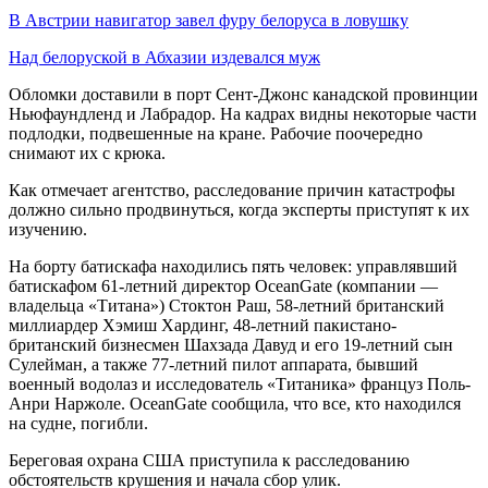
В Австрии навигатор завел фуру белоруса в ловушку
Над белоруской в Абхазии издевался муж
Обломки доставили в порт Сент-Джонс канадской провинции
Ньюфаундленд и Лабрадор. На кадрах видны некоторые части
подлодки, подвешенные на кране. Рабочие поочередно
снимают их с крюка.
Как отмечает агентство, расследование причин катастрофы
должно сильно продвинуться, когда эксперты приступят к их
изучению.
На борту батискафа находились пять человек: управлявший
батискафом 61-летний директор OceanGate (компании —
владельца «Титана») Стоктон Раш, 58-летний британский
миллиардер Хэмиш Хардинг, 48-летний пакистано-
британский бизнесмен Шахзада Давуд и его 19-летний сын
Сулейман, а также 77-летний пилот аппарата, бывший
военный водолаз и исследователь «Титаника» француз Поль-
Анри Наржоле. OceanGate сообщила, что все, кто находился
на судне, погибли.
Береговая охрана США приступила к расследованию
обстоятельств крушения и начала сбор улик.