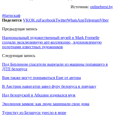
Источник:
onlinebrest.by
#батискаф
Поделится
VK
OK.ru
Facebook
Twitter
WhatsApp
Telegram
Viber
Предыдущая запись
Национальный художественный музей и Mark Formelle
создали эксклюзивную арт-коллекцию , вдохновленную
полотнами известных художников
Следующая запись
Под Берлином спасатели вырезали из машины попавшего в
ДТП белоруса
Вам также могут понравиться
Еще от автора
В Австрии навигатор завел фуру белоруса в ловушку
Над белоруской в Абхазии издевался муж
Эволюция замков: как люди защищали свои дома
Туристку из Беларуси унесло в море