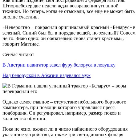
Как пишет издание, сын пострадавшего фермера Маттиас
Штюрцебехер две недели ждал возвращения угнанной
техники. Но теперь, когда ее отыскали, все еще не может быть
вполне счастлив.
«Невероятно – покрасили оригинальный красный «Беларус» в
зеленый. Синий был бы в порядке вещей, но зеленый? Совсем
не то. Знаю одно: он обязательно снова станет красным», –
говорит Маттиас.
Сейчас читают
В Австрии навигатор завел фуру белоруса в ловушку
Над белоруской в Абхазии издевался муж
Однако самое главное – отсутствие небольшого бортового
компьютера, при помощи которого управлялся пресс-
подборщик. Он регулировал, например, размер тюков и
количество обмотки.
Пока не ясно, входит ли в число найденного оборудования
указанное устройство, а также три светодиодных фонаря