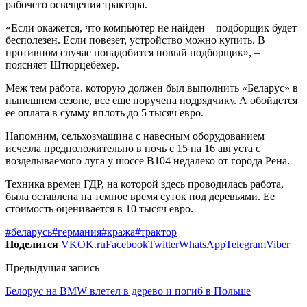
рабочего освещения трактора.
«Если окажется, что компьютер не найден – подборщик будет
бесполезен. Если повезет, устройство можно купить. В
противном случае понадобится новый подборщик», –
поясняет Штюрцебехер.
Меж тем работа, которую должен был выполнить «Беларус» в
нынешнем сезоне, все еще поручена подрядчику. А обойдется
ее оплата в сумму вплоть до 5 тысяч евро.
Напомним, сельхозмашина с навесным оборудованием
исчезла предположительно в ночь с 15 на 16 августа с
возделываемого луга у шоссе B104 недалеко от города Рена.
Техника времен ГДР, на которой здесь проводилась работа,
была оставлена на темное время суток под деревьями. Ее
стоимость оценивается в 10 тысяч евро.
#беларусь
#германия
#кража
#трактор
Поделится
VK
OK.ru
Facebook
Twitter
WhatsApp
Telegram
Viber
Предыдущая запись
Белорус на BMW влетел в дерево и погиб в Польше