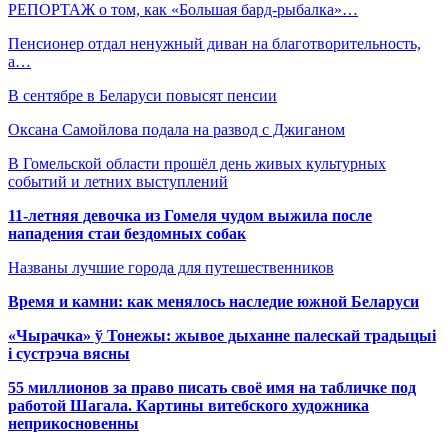
РЕПОРТАЖ о том, как «Большая бард-рыбалка»…
Пенсионер отдал ненужный диван на благотворительность,
а…
В сентябре в Беларуси повысят пенсии
Оксана Самойлова подала на развод с Джиганом
В Гомельской области прошёл день живых культурных
событий и летних выступлений
11-летняя девочка из Гомеля чудом выжила после
нападения стаи бездомных собак
Названы лучшие города для путешественников
Время и камни: как менялось наследие южной Беларуси
«Чырачка» ў Тонежы: жывое дыханне палескай традыцыі
і сустрэча вясны
55 миллионов за право писать своё имя на табличке под
работой Шагала. Картины витебского художника
неприкосновенны