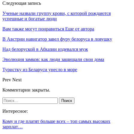
Следующая запись
Ученые назвали группу крови, с которой рождаются
успешные и богатые люди
Вам также могут понравиться
Еще от автора
В Австрии навигатор завел фуру белоруса в ловушку
Над белоруской в Абхазии издевался муж
Эволюция замков: как люди защищали свои дома
Туристку из Беларуси унесло в море
Prev
Next
Комментарии закрыты.
Интересное:
Кому и где платят больше всех – топ самых высоких
зарплат…