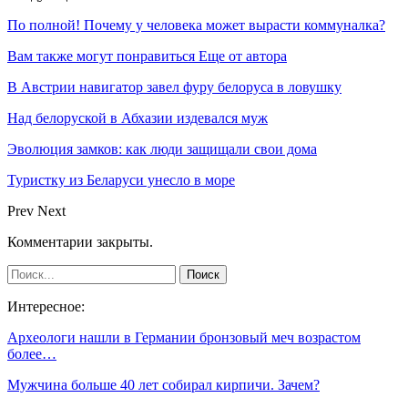
По полной! Почему у человека может вырасти коммуналка?
Вам также могут понравиться
Еще от автора
В Австрии навигатор завел фуру белоруса в ловушку
Над белоруской в Абхазии издевался муж
Эволюция замков: как люди защищали свои дома
Туристку из Беларуси унесло в море
Prev
Next
Комментарии закрыты.
Интересное:
Археологи нашли в Германии бронзовый меч возрастом
более…
Мужчина больше 40 лет собирал кирпичи. Зачем?