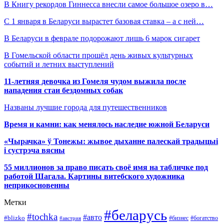
В Книгу рекордов Гиннесса внесли самое большое озеро в…
С 1 января в Беларуси вырастет базовая ставка – а с ней…
В Беларуси в феврале подорожают лишь 6 марок сигарет
В Гомельской области прошёл день живых культурных
событий и летних выступлений
11-летняя девочка из Гомеля чудом выжила после
нападения стаи бездомных собак
Названы лучшие города для путешественников
Время и камни: как менялось наследие южной Беларуси
«Чырачка» ў Тонежы: жывое дыханне палескай традыцыі
і сустрэча вясны
55 миллионов за право писать своё имя на табличке под
работой Шагала. Картины витебского художника
неприкосновенны
Метки
#беларусь
#tochka
#авто
#blizko
#бизнес
#богатство
#австрия