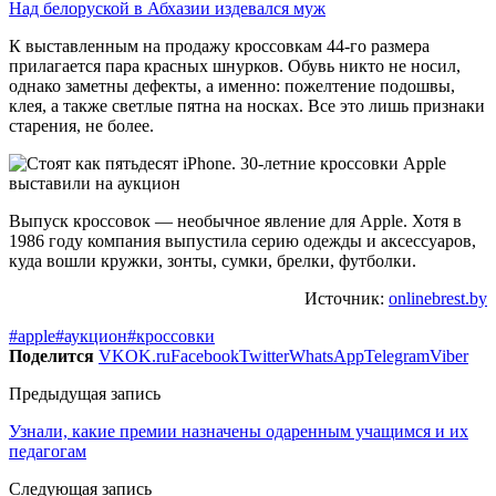
Над белоруской в Абхазии издевался муж
К выставленным на продажу кроссовкам 44-го размера
прилагается пара красных шнурков. Обувь никто не носил,
однако заметны дефекты, а именно: пожелтение подошвы,
клея, а также светлые пятна на носках. Все это лишь признаки
старения, не более.
Выпуск кроссовок — необычное явление для Apple. Хотя в
1986 году компания выпустила серию одежды и аксессуаров,
куда вошли кружки, зонты, сумки, брелки, футболки.
Источник:
onlinebrest.by
#apple
#аукцион
#кроссовки
Поделится
VK
OK.ru
Facebook
Twitter
WhatsApp
Telegram
Viber
Предыдущая запись
Узнали, какие премии назначены одаренным учащимся и их
педагогам
Следующая запись