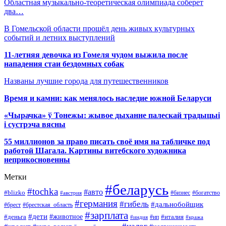
Областная музыкально-теоретическая олимпиада соберет
два…
В Гомельской области прошёл день живых культурных
событий и летних выступлений
11-летняя девочка из Гомеля чудом выжила после
нападения стаи бездомных собак
Названы лучшие города для путешественников
Время и камни: как менялось наследие южной Беларуси
«Чырачка» ў Тонежы: жывое дыханне палескай традыцыі
і сустрэча вясны
55 миллионов за право писать своё имя на табличке под
работой Шагала. Картины витебского художника
неприкосновенны
Метки
#беларусь
#tochka
#авто
#blizko
#бизнес
#богатство
#австрия
#германия
#гибель
#дальнобойщик
#брестская_область
#брест
#зарплата
#дети
#деньга
#животное
#италия
#индия
#ип
#кража