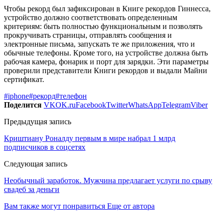
Чтобы рекорд был зафиксирован в Книге рекордов Гиннесса,
устройство должно соответствовать определенным
критериям: быть полностью функциональным и позволять
прокручивать страницы, отправлять сообщения и
электронные письма, запускать те же приложения, что и
обычные телефоны. Кроме того, на устройстве должна быть
рабочая камера, фонарик и порт для зарядки. Эти параметры
проверили представители Книги рекордов и выдали Майни
сертификат.
#iphone
#рекорд
#телефон
Поделится
VK
OK.ru
Facebook
Twitter
WhatsApp
Telegram
Viber
Предыдущая запись
Криштиану Роналду первым в мире набрал 1 млрд
подписчиков в соцсетях
Следующая запись
Необычный заработок. Мужчина предлагает услуги по срыву
свадеб за деньги
Вам также могут понравиться
Еще от автора