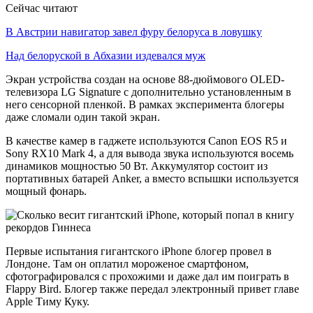
Сейчас читают
В Австрии навигатор завел фуру белоруса в ловушку
Над белоруской в Абхазии издевался муж
Экран устройства создан на основе 88-дюймового OLED-
телевизора LG Signature с дополнительно установленным в
него сенсорной пленкой. В рамках эксперимента блогеры
даже сломали один такой экран.
В качестве камер в гаджете используются Canon EOS R5 и
Sony RX10 Mark 4, а для вывода звука используются восемь
динамиков мощностью 50 Вт. Аккумулятор состоит из
портативных батарей Anker, а вместо вспышки используется
мощный фонарь.
Первые испытания гигантского iPhone блогер провел в
Лондоне. Там он оплатил мороженое смартфоном,
сфотографировался с прохожими и даже дал им поиграть в
Flappy Bird. Блогер также передал электронный привет главе
Apple Тиму Куку.