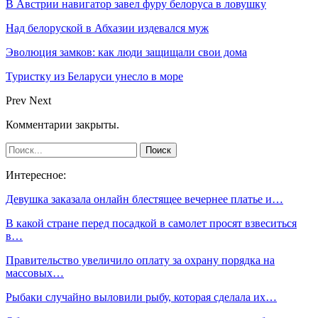
В Австрии навигатор завел фуру белоруса в ловушку
Над белоруской в Абхазии издевался муж
Эволюция замков: как люди защищали свои дома
Туристку из Беларуси унесло в море
Prev
Next
Комментарии закрыты.
Интересное:
Девушка заказала онлайн блестящее вечернее платье и…
В какой стране перед посадкой в самолет просят взвеситься
в…
Правительство увеличило оплату за охрану порядка на
массовых…
Рыбаки случайно выловили рыбу, которая сделала их…