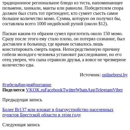
традиционное региональное блюдо из теста, напоминающее
пельмени, хинкали, манты или равиоли. Победителем спора
должен был стать тот претендент, кто сумеет съесть самое
большое количество момо. Сумма, которую он получил бы,
составляла всего 1000 индийский рупий (около $12).
Пасван каким-то образом сумел проглотить около 150 момо.
Сразу после этого ему стало плохо, он потерял сознание, был
доставлен в больницу, где врачам оставалось лишь
констатировать смерть парня. Непосредственную причину
гибели молодого человека установит расследование, но его
отец уверен, что сына отравили друзья, а вовсе не чрезмерное
количество еды.
Источник:
onlinebrest.by
#гибель
#индия
#питание
Поделится
VK
OK.ru
Facebook
Twitter
WhatsApp
Telegram
Viber
Предыдущая запись
Более Br137 млн вложат в благоустройство населенных
пунктов Брестской области в этом году
Следующая запись