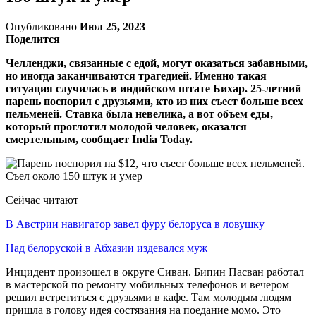
Опубликовано
Июл 25, 2023
Поделится
Челленджи, связанные с едой, могут оказаться забавными,
но иногда заканчиваются трагедией. Именно такая
ситуация случилась в индийском штате Бихар. 25-летний
парень поспорил с друзьями, кто из них съест больше всех
пельменей. Ставка была невелика, а вот объем еды,
который проглотил молодой человек, оказался
смертельным, сообщает India Today.
Сейчас читают
В Австрии навигатор завел фуру белоруса в ловушку
Над белоруской в Абхазии издевался муж
Инцидент произошел в округе Сиван. Бипин Пасван работал
в мастерской по ремонту мобильных телефонов и вечером
решил встретиться с друзьями в кафе. Там молодым людям
пришла в голову идея состязания на поедание момо. Это