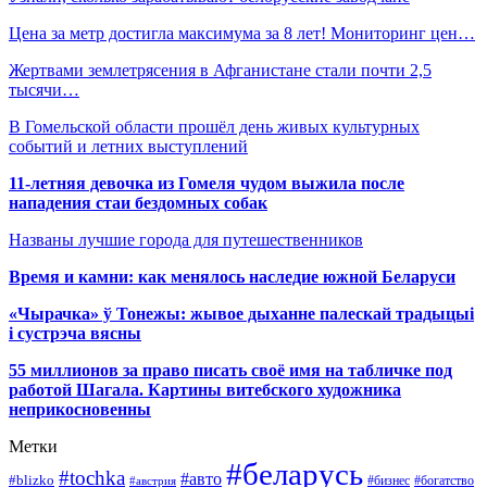
Цена за метр достигла максимума за 8 лет! Мониторинг цен…
Жертвами землетрясения в Афганистане стали почти 2,5
тысячи…
В Гомельской области прошёл день живых культурных
событий и летних выступлений
11-летняя девочка из Гомеля чудом выжила после
нападения стаи бездомных собак
Названы лучшие города для путешественников
Время и камни: как менялось наследие южной Беларуси
«Чырачка» ў Тонежы: жывое дыханне палескай традыцыі
і сустрэча вясны
55 миллионов за право писать своё имя на табличке под
работой Шагала. Картины витебского художника
неприкосновенны
Метки
#беларусь
#tochka
#авто
#blizko
#бизнес
#богатство
#австрия