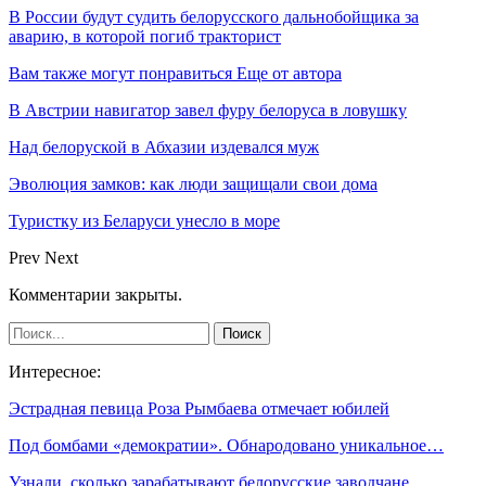
В России будут судить белорусского дальнобойщика за
аварию, в которой погиб тракторист
Вам также могут понравиться
Еще от автора
В Австрии навигатор завел фуру белоруса в ловушку
Над белоруской в Абхазии издевался муж
Эволюция замков: как люди защищали свои дома
Туристку из Беларуси унесло в море
Prev
Next
Комментарии закрыты.
Интересное:
Эстрадная певица Роза Рымбаева отмечает юбилей
Под бомбами «демократии». Обнародовано уникальное…
Узнали, сколько зарабатывают белорусские заводчане