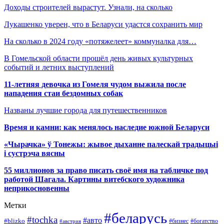
Доходы строителей вырастут. Узнали, на сколько
Лукашенко уверен, что в Беларуси удастся сохранить мир
На сколько в 2024 году «потяжелеет» коммуналка для…
В Гомельской области прошёл день живых культурных
событий и летних выступлений
11-летняя девочка из Гомеля чудом выжила после
нападения стаи бездомных собак
Названы лучшие города для путешественников
Время и камни: как менялось наследие южной Беларуси
«Чырачка» ў Тонежы: жывое дыханне палескай традыцыі
і сустрэча вясны
55 миллионов за право писать своё имя на табличке под
работой Шагала. Картины витебского художника
неприкосновенны
Метки
#беларусь
#tochka
#авто
#blizko
#бизнес
#богатство
#австрия