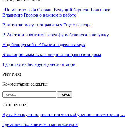
«Не мечтаю о Ла Скала». Ведущий баритон Большого
Владимир Громов о важном в работе
Вам также могут понравиться
Еще от автора
В Австрии навигатор завел фуру белоруса в ловушку
Над белоруской в Абхазии издевался муж
Эволюция замков: как люди защищали свои дома
Туристку из Беларуси унесло в море
Prev
Next
Комментарии закрыты.
Интересное:
Вузы Беларуси подняли стоимость обучения – посмотрели,…
Где живет больше всего миллионеров