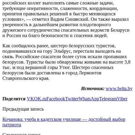
российских коллег выполнять самые сложные задачи,
требующие оперативности, слаженности, координации,
принятия правильных решений в быстро меняющихся
условиях», — отметил Вадим Синявский. Он также выразил
уверенность в дальнейшем развитии плодотворного
дружеского сотрудничества спасательных ведомств Беларуси
и России на благо безопасности и спасения людей.
Как сообщалось ранее, шестеро белорусских туристов,
поднимавшихся на гору Эльбрус, перестали выходить на
связь. Российские спасатели более суток искали пропавших
белорусов. Туристы были обнаружены живыми на высоте 3,8
тыс. м под вершиной горы Утюг. Шестеро спасенных
белорусов были доставлены в город Лермонтов
Ставропольского края.
Источник:
www.belta.by
Поделится
VK
OK.ru
Facebook
Twitter
WhatsApp
Telegram
Viber
Предыдущая запись
Кочанова: учеба в кадетском училище — достойный выбор
патриота
Следующая запись