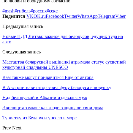
по любви и обоюдному согласию.
#mash
#гибель
#россия
#секс
Поделится
VK
OK.ru
Facebook
Twitter
WhatsApp
Telegram
Viber
Предыдущая запись
Новые ПДД Литвы: важное для белорусов, едущих туда на
авто
Следующая запись
Мастацтва беларускай выцінанкі атрымала статус сусветнай
культурнай спадчыны UNESCO
Вам также могут понравиться
Еще от автора
В Австрии навигатор завел фуру белоруса в ловушку
Над белоруской в Абхазии издевался муж
Эволюция замков: как люди защищали свои дома
Туристку из Беларуси унесло в море
Prev
Next