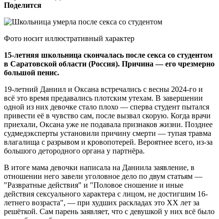
Поделится
Фото носит иллюстративный характер
15-летняя школьница скончалась после секса со студентом
в Саратовской области (Россия). Причина — его чрезмерно
большой пенис.
19-летний Даниил и Оксана встречались с весны 2024-го и
всё это время предавались плотским утехам. В завершении
одной из них девочке стало плохо — сперва студент пытался
привести её в чувство сам, после вызвал скорую. Когда врачи
приехали, Оксана уже не подавала признаков жизни. Позднее
судмедэксперты установили причину смерти — тупая травма
влагалища с разрывом и кровопотерей. Вероятнее всего, из-за
большого детородного органа у партнёра.
В итоге мама девочки написала на Даниила заявление, в
отношении него завели уголовное дело по двум статьям —
"Развратные действия" и "Половое сношение и иные
действия сексуального характера с лицом, не достигшим 16-
летнего возраста", — при худших раскладах это ХХ лет за
решёткой. Сам парень заявляет, что с девушкой у них всё было