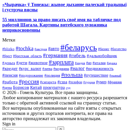
«Чырачка» ў Тонежы: жывое дыханне палескай традыцыі
і сустрэча вясны
55 миллионов за право писать своё имя на табличке под
работой Шагала. Картины витебского художника
неприкосновенны
Метки
#беларусь
#tochka
#авто
#blizko
#бизнес
#богатство
#австрия
#германия
#гибель
#дальнобойщик
#брестская_область
#брест
#зарплата
#дети
#деньга
#животное
#италия
#индия
#ип
#кража
#налог
#кредит
#курс_валют
#недвижимость
#литва
#медицина
#польша
#пенсия
#подорожание
#полиция
#путешествие
#пьяный
#россия
#сша
#работа
#умер
#сигарета
#телефон
#турция
#франция
Борисов
Китай
прокуратура
#цена
суд
© 2026 - Гомель Культура. Все права защищены.
Любое копирование материалов с нашего ресурса разрешается
только с обратной активной ссылкой на страницу статьи.
Все материалы опубликованные на сайте взяты с открытых
источников и других порталов интернета, все права на
авторство принадлежат их законным владельцам.
Sign in