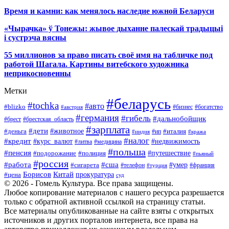
Время и камни: как менялось наследие южной Беларуси
«Чырачка» ў Тонежы: жывое дыханне палескай традыцыі
і сустрэча вясны
55 миллионов за право писать своё имя на табличке под
работой Шагала. Картины витебского художника
неприкосновенны
Метки
#беларусь
#tochka
#авто
#blizko
#бизнес
#богатство
#австрия
#германия
#гибель
#дальнобойщик
#брестская_область
#брест
#зарплата
#дети
#деньга
#животное
#италия
#индия
#ип
#кража
#налог
#кредит
#курс_валют
#недвижимость
#литва
#медицина
#польша
#пенсия
#подорожание
#полиция
#путешествие
#пьяный
#россия
#сша
#работа
#умер
#сигарета
#телефон
#турция
#франция
Борисов
Китай
прокуратура
#цена
суд
© 2026 - Гомель Культура. Все права защищены.
Любое копирование материалов с нашего ресурса разрешается
только с обратной активной ссылкой на страницу статьи.
Все материалы опубликованные на сайте взяты с открытых
источников и других порталов интернета, все права на