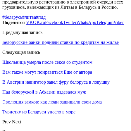
предварительную регистрацию в электронной очереди всех
грузовиков, выезжающих из Литвы в Беларусь и Россию.
#беларусь
#литва
#пдд
Поделится
VK
OK.ru
Facebook
Twitter
WhatsApp
Telegram
Viber
Предыдущая запись
Белорусские банки подняли ставки по кредитам на жилье
Следующая запись
Школьница умерла после секса со студентом
Вам также могут понравиться
Еще от автора
В Австрии навигатор завел фуру белоруса в ловушку
Над белоруской в Абхазии издевался муж
Эволюция замков: как люди защищали свои дома
Туристку из Беларуси унесло в море
Prev
Next