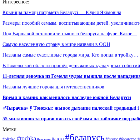
Интересное:
Крыніцы памяці патрыёта Беларусі — Юрыя Якімовіча
Размеры пособий семьям, воспитывающим детей, увеличивают
Под Варшавой остановили пьяного белоруса на фуре. Какое…
Самую населенную страну в мире назвали в ООН
Названы самые счастливые города мира. Кто попал в тройку…
В Гомельской области прошёл день живых культурных событий
11-летняя девочка из Гомеля чудом выжила после нападени
Названы лучшие города для путешественников
Время и камни: как менялось наследие южной Беларуси
«Чырачка» ў Тонежы: жывое дыханне палескай традыцыі і 
55 миллионов за право писать своё имя на табличке под р
Метки
#беларусь
#tochka
#авто
#blizko
#бизнес
#богатство
#австрия
#