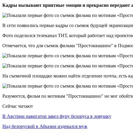
Кадры вызывают приятные эмоции и прекрасно передают а
В сети появились первые кадры со съемок будущей экранизац
Фото поделился телеканал ТНТ, который работает над проекто
Отмечается, что для съемок фильма "Простоквашино" в Подмос
На съемочной площадке можно найти отделение почты, есть ка
Разумеется, фильм по мотивам "Простоквашино" не мог обойт
Сейчас читают
В Австрии навигатор завел фуру белоруса в ловушку
Над белоруской в Абхазии издевался муж