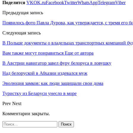
Поделится
VK
OK.ru
Facebook
Twitter
WhatsApp
Telegram
Viber
Предыдущая запись
Появилось фото Павла Дурова, как утверждается, с тремя его 
Следующая запись
В Польше документы о владельцах транспортных компаний буду
Вам также могут понравиться
Еще от автора
В Австрии навигатор завел фуру белоруса в ловушку
Над белоруской в Абхазии издевался муж
Эволюция замков: как люди защищали свои дома
Туристку из Беларуси унесло в море
Prev
Next
Комментарии закрыты.