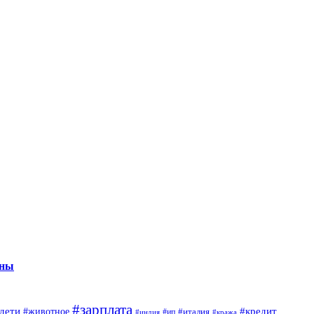
нны
#зарплата
дети
#кредит
#животное
#италия
#индия
#ип
#кража