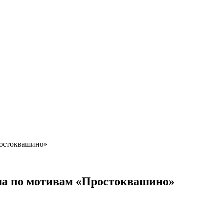
ростоквашино»
ма по мотивам «Простоквашино»