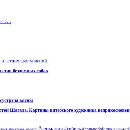
ся с…
 и летних выступлений
я стаи бездомных собак
сустрэча вясны
аботой Шагала. Картины витебского художника неприкоснове
#германия
#гибель
#дальнобойщик
#
#деньга
#брестская_область
брест