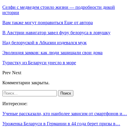
Селфи с медведем стоило жизни — подробности дикой
истории
Вам также могут понравиться
Еще от автора
В Австрии навигатор завел фуру белоруса в ловушку
Над белоруской в Абхазии издевался муж
Эволюция замков: как люди защищали свои дома
Туристку из Беларуси унесло в море
Prev
Next
Комментарии закрыты.
Интересное:
Ученые рассказали, кто наиболее зависим от смартфонов и…
Уроженка Беларуси в Германии в 44 года берет призы в…