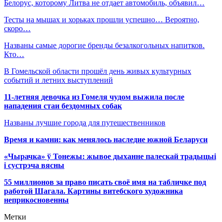
Белорус, которому Литва не отдает автомобиль, объявил…
Тесты на мышах и хорьках прошли успешно… Вероятно,
скоро…
Названы самые дорогие бренды безалкогольных напитков.
Кто…
В Гомельской области прошёл день живых культурных
событий и летних выступлений
11-летняя девочка из Гомеля чудом выжила после
нападения стаи бездомных собак
Названы лучшие города для путешественников
Время и камни: как менялось наследие южной Беларуси
«Чырачка» ў Тонежы: жывое дыханне палескай традыцыі
і сустрэча вясны
55 миллионов за право писать своё имя на табличке под
работой Шагала. Картины витебского художника
неприкосновенны
Метки