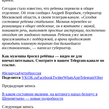
врачей.
Сегодня стало известно, что ребенка перевели в общее
отделение. Об этом сообщил Андрей Воробьев, губернатор
Московской области, в своем телеграм-канале.
«Сегодня
состояние ребенка стабильное. Мальчик переведен из
реанимации в общее отделение, он в контакте с мамой,
понимает речь, выполняет простые инструкции, постепенно
отходит от зондового питания. Ребенок уже может
присаживаться с поддержкой, а врачи продолжают
проводить плановую терапию для дальнейшего
восстановления»,
— написал губернатор.
Как мужчина бросил ребёнка — видео не для
впечатлительных. Смотрите в нашем Telegram-канале по
ссылке.
#беларусь
#дети
#россия
Поделится
VK
OK.ru
Facebook
Twitter
WhatsApp
Telegram
Viber
Предыдущая запись
В каком состоянии мальчик, на которого напал белорус в
Шереметьево — новые подробности
Следующая запись