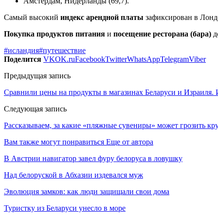
Амстердам, Нидерланды (69,7).
Самый высокий
индекс арендной платы
зафиксирован в Лонд
Покупка продуктов питания
и
посещение ресторана (бара)
д
#исландия
#путешествие
Поделится
VK
OK.ru
Facebook
Twitter
WhatsApp
Telegram
Viber
Предыдущая запись
Сравнили цены на продукты в магазинах Беларуси и Израиля. 
Следующая запись
Рассказываем, за какие «пляжные сувениры» может грозить к
Вам также могут понравиться
Еще от автора
В Австрии навигатор завел фуру белоруса в ловушку
Над белоруской в Абхазии издевался муж
Эволюция замков: как люди защищали свои дома
Туристку из Беларуси унесло в море