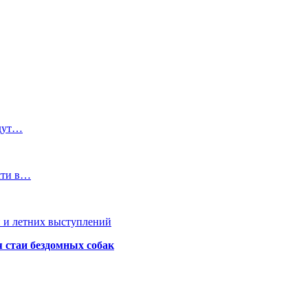
удут…
сти в…
 и летних выступлений
я стаи бездомных собак