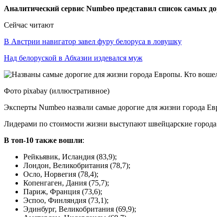
Аналитический сервис Numbeo представил список самых до
Сейчас читают
В Австрии навигатор завел фуру белоруса в ловушку
Над белоруской в Абхазии издевался муж
Фото pixabay (иллюстративное)
Эксперты Numbeo назвали самые дорогие для жизни города Ев
Лидерами по стоимости жизни выступают швейцарские города
В топ-10 также вошли
:
Рейкьявик, Исландия (83,9);
Лондон, Великобритания (78,7);
Осло, Норвегия (78,4);
Копенгаген, Дания (75,7);
Париж, Франция (73,6);
Эспоо, Финляндия (73,1);
Эдинбург, Великобритания (69,9);