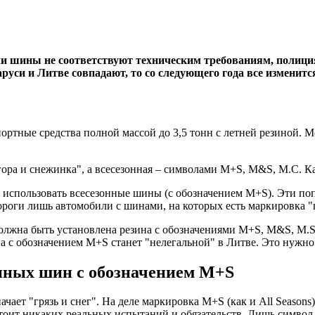
сли шины не соответствуют техническим требованиям, полиция
аруси и Литве совпадают, то со следующего года все изменит
спортные средства полной массой до 3,5 тонн с летней резиной.
гора и снежинка", а всесезонная – символами M+S, M&S, М.С. Ка
 использовать всесезонные шины (с обозначением М+S). Эти поп
 дороги лишь автомобили с шинами, на которых есть маркировка 
должна быть установлена резина с обозначениями М+S, M&S, M.S.
на с обозначением М+S станет "нелегальной" в Литве. Это нужн
онных шин с обозначением М+S
чает "грязь и снег". На деле маркировка М+S (как и All Season
тоит никаких реальных испытаний и обязательств. Лишь символ