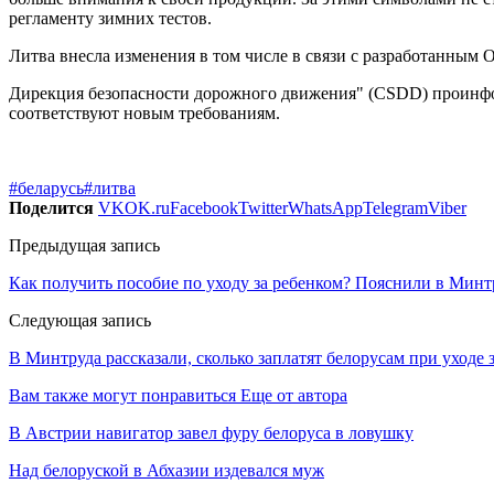
регламенту зимних тестов.
Литва внесла изменения в том числе в связи с разработанным
Дирекция безопасности дорожного движения" (CSDD) проинфо
соответствуют новым требованиям.
#беларусь
#литва
Поделится
VK
OK.ru
Facebook
Twitter
WhatsApp
Telegram
Viber
Предыдущая запись
Как получить пособие по уходу за ребенком? Пояснили в Минт
Следующая запись
В Минтруда рассказали, сколько заплатят белорусам при уход
Вам также могут понравиться
Еще от автора
В Австрии навигатор завел фуру белоруса в ловушку
Над белоруской в Абхазии издевался муж