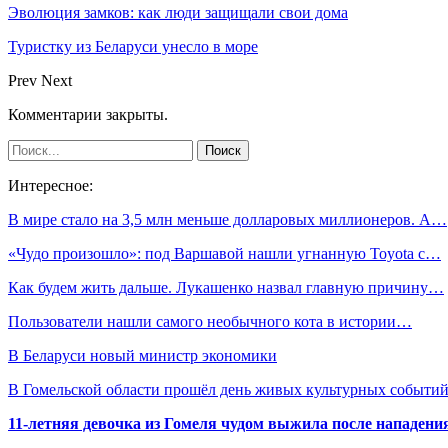
Эволюция замков: как люди защищали свои дома
Туристку из Беларуси унесло в море
Prev
Next
Комментарии закрыты.
Интересное:
В мире стало на 3,5 млн меньше долларовых миллионеров. А…
«Чудо произошло»: под Варшавой нашли угнанную Toyota с…
Как будем жить дальше. Лукашенко назвал главную причину…
Пользователи нашли самого необычного кота в истории…
В Беларуси новый министр экономики
В Гомельской области прошёл день живых культурных событий
11-летняя девочка из Гомеля чудом выжила после нападени