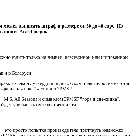
 может выписать штраф в размере от 30 до 40 евро. Но
ся, пишет АвтоГродно.
 Можно ездить только на зимней, всесезонной или шипованной
к и в Беларуси.
равки к закону утвердили в литовском правительстве на этой
"гора и снежинка" – символ 3PMSF.
, M S, All Seasons и символом 3PMSF "гора и снежинка".
о будет учитывать путешественникам.
s) – это просто попытка производителя притянуть немножко
 3PMSF гарантирует, что характеристики шины соответствуют