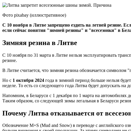
Фото pixabay (иллюстративное)
С 10 ноября в Литве запрещено ездить на летней резине. Е
если сейчас понятия "зимней резины" и "всесезонки" в Бел
Зимняя резина в Литве
С 10 ноября по 31 марта в Литве нельзя эксплуатировать тран
резине.
В Литве считается, что зимняя резина обозначается символом "
Но с
1 октября 2024
года в зимний период больше нельзя будет
неделе. То есть со следующего года Литва будет допускать на
Напомним, в Беларуси с 1 декабря по 1 марта на автомобилях 
Таким образом, со следующей зимы легальная в Беларуси рези
Почему Литва отказывается от всесез
Обозначение М+S (Mud and Snow) в переводе с английского озна
больше внимания к своей продукции. За этими символами не с