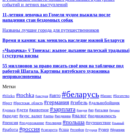
событий и летних выступлений
11-летняя девочка из Гомеля чудом выжила после
нападения стаи бездомных собак
Названы лучшие города для путешественников
Время и камни: как менялось наследие южной Беларуси
«Чырачка» ў Тонежы: жывое дыханне палескай традыцыі
і сустрэча вясны
55 миллионов за право писать своё имя на табличке под
работой Шагала. Картины витебского художника
неприкосновенны
Метки
#беларусь
#tochka
#авто
#blizko
#бизнес
#богатство
#австрия
#германия
#гибель
#дальнобойщик
#брестская_область
#брест
#зарплата
#дети
#деньга
#животное
#италия
#индия
#ип
#кража
#налог
#кредит
#курс_валют
#недвижимость
#литва
#медицина
#польша
#пенсия
#подорожание
#полиция
#путешествие
#пьяный
#россия
#сша
#работа
#умер
#сигарета
#телефон
#турция
#франция