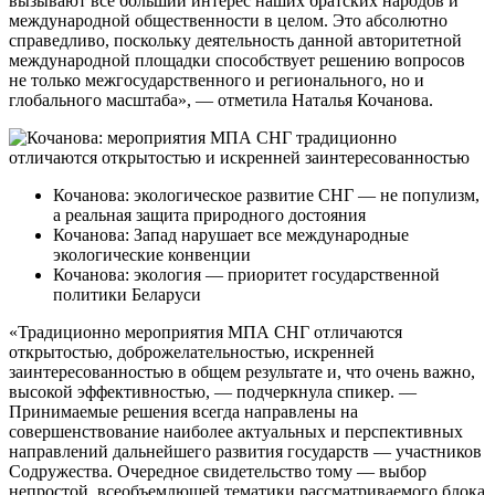
вызывают все больший интерес наших братских народов и
международной общественности в целом. Это абсолютно
справедливо, поскольку деятельность данной авторитетной
международной площадки способствует решению вопросов
не только межгосударственного и регионального, но и
глобального масштаба», — отметила Наталья Кочанова.
Кочанова: экологическое развитие СНГ — не популизм,
а реальная защита природного достояния
Кочанова: Запад нарушает все международные
экологические конвенции
Кочанова: экология — приоритет государственной
политики Беларуси
«Традиционно мероприятия МПА СНГ отличаются
открытостью, доброжелательностью, искренней
заинтересованностью в общем результате и, что очень важно,
высокой эффективностью, — подчеркнула спикер. —
Принимаемые решения всегда направлены на
совершенствование наиболее актуальных и перспективных
направлений дальнейшего развития государств — участников
Содружества. Очередное свидетельство тому — выбор
непростой, всеобъемлющей тематики рассматриваемого блока