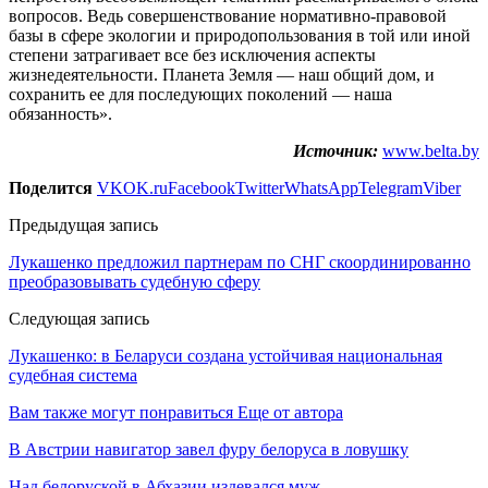
вопросов. Ведь совершенствование нормативно-правовой
базы в сфере экологии и природопользования в той или иной
степени затрагивает все без исключения аспекты
жизнедеятельности. Планета Земля — наш общий дом, и
сохранить ее для последующих поколений — наша
обязанность».
Источник:
www.belta.by
Поделится
VK
OK.ru
Facebook
Twitter
WhatsApp
Telegram
Viber
Предыдущая запись
Лукашенко предложил партнерам по СНГ скоординированно
преобразовывать судебную сферу
Следующая запись
Лукашенко: в Беларуси создана устойчивая национальная
судебная система
Вам также могут понравиться
Еще от автора
В Австрии навигатор завел фуру белоруса в ловушку
Над белоруской в Абхазии издевался муж