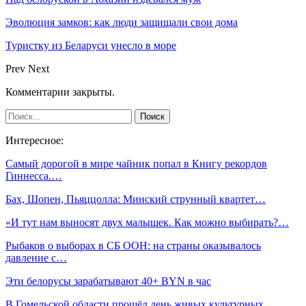
Эволюция замков: как люди защищали свои дома
Туристку из Беларуси унесло в море
Prev
Next
Комментарии закрыты.
Интересное:
Самый дорогой в мире чайник попал в Книгу рекордов
Гиннесса.…
Бах, Шопен, Пьяццолла: Минский струнный квартет…
«И тут нам выносят двух малышек. Как можно выбирать?…
Рыбаков о выборах в СБ ООН: на страны оказывалось
давление с…
Эти белорусы зарабатывают 40+ BYN в час
В Гомельской области прошёл день живых культурных