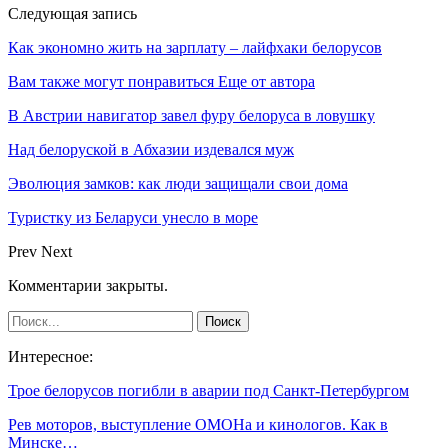
Следующая запись
Как экономно жить на зарплату – лайфхаки белорусов
Вам также могут понравиться
Еще от автора
В Австрии навигатор завел фуру белоруса в ловушку
Над белоруской в Абхазии издевался муж
Эволюция замков: как люди защищали свои дома
Туристку из Беларуси унесло в море
Prev
Next
Комментарии закрыты.
Интересное:
Трое белорусов погибли в аварии под Санкт-Петербургом
Рев моторов, выступление ОМОНа и кинологов. Как в
Минске…