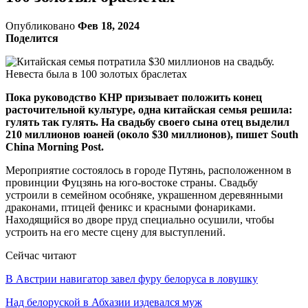
Опубликовано
Фев 18, 2024
Поделится
Пока руководство КНР призывает положить конец
расточительной культуре, одна китайская семья решила:
гулять так гулять. На свадьбу своего сына отец выделил
210 миллионов юаней (около $30 миллионов), пишет South
China Morning Post.
Мероприятие состоялось в городе Путянь, расположенном в
провинции Фуцзянь на юго-востоке страны. Свадьбу
устроили в семейном особняке, украшенном деревянными
драконами, птицей феникс и красными фонариками.
Находящийся во дворе пруд специально осушили, чтобы
устроить на его месте сцену для выступлений.
Сейчас читают
В Австрии навигатор завел фуру белоруса в ловушку
Над белоруской в Абхазии издевался муж