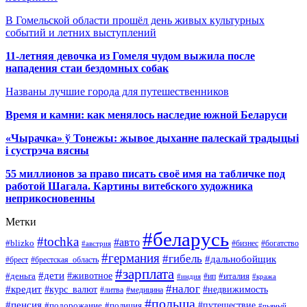
В Гомельской области прошёл день живых культурных
событий и летних выступлений
11-летняя девочка из Гомеля чудом выжила после
нападения стаи бездомных собак
Названы лучшие города для путешественников
Время и камни: как менялось наследие южной Беларуси
«Чырачка» ў Тонежы: жывое дыханне палескай традыцыі
і сустрэча вясны
55 миллионов за право писать своё имя на табличке под
работой Шагала. Картины витебского художника
неприкосновенны
Метки
#беларусь
#tochka
#авто
#blizko
#бизнес
#богатство
#австрия
#германия
#гибель
#дальнобойщик
#брестская_область
#брест
#зарплата
#дети
#деньга
#животное
#италия
#индия
#ип
#кража
#налог
#кредит
#курс_валют
#недвижимость
#литва
#медицина
#польша
#пенсия
#подорожание
#полиция
#путешествие
#пьяный