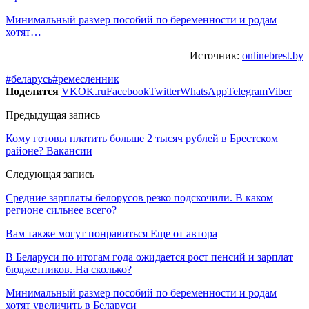
Минимальный размер пособий по беременности и родам
хотят…
Источник:
onlinebrest.by
#беларусь
#ремесленник
Поделится
VK
OK.ru
Facebook
Twitter
WhatsApp
Telegram
Viber
Предыдущая запись
Кому готовы платить больше 2 тысяч рублей в Брестском
районе? Вакансии
Следующая запись
Средние зарплаты белорусов резко подскочили. В каком
регионе сильнее всего?
Вам также могут понравиться
Еще от автора
В Беларуси по итогам года ожидается рост пенсий и зарплат
бюджетников. На сколько?
Минимальный размер пособий по беременности и родам
хотят увеличить в Беларуси