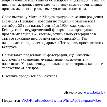
Маруга больше всех снимал «Песняров» и даже ездил вместе с
ними на гастроли, запечатлев на пленку самые значительные
программы и концертные выступления коллектива.
Свою выставку Михаил Маруга приурочил ко дню рождения
ансамбля «Песняры», который по традиции отмечается 1
сентября. 53 года назад, 1 сентября 1969 года, худсовет
Белорусской государственной филармонии, прослушав
программу группы «Лявоны», официально утвердил ее в
статусе вокально-инструментального ансамбля. Так
начиналась история легендарных «Песняров», прославивших
Беларусь.
На выставке представлены фотографии, сценические
костюмы и украшения, музыкальные инструменты и
пластинки. Каждая вещь уникальна и неповторима, как и все
творчество «Песняров».
Выставка продлится по 9 октября.
Источник:
www.belta.by
Поделится
VK
OK.ru
Facebook
Twitter
WhatsApp
Telegram
Viber