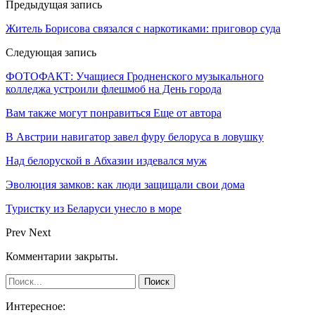
Предыдущая запись
Житель Борисова связался с наркотиками: приговор суда
Следующая запись
ФОТОФАКТ: Учащиеся Гродненского музыкального
колледжа устроили флешмоб на День города
Вам также могут понравиться
Еще от автора
В Австрии навигатор завел фуру белоруса в ловушку
Над белоруской в Абхазии издевался муж
Эволюция замков: как люди защищали свои дома
Туристку из Беларуси унесло в море
Prev
Next
Комментарии закрыты.
Интересное: