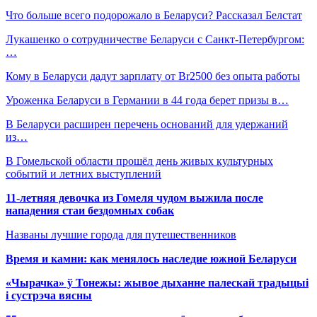
Что больше всего подорожало в Беларуси? Рассказал Белстат
Лукашенко о сотрудничестве Беларуси с Санкт-Петербургом:
…
Кому в Беларуси дадут зарплату от Br2500 без опыта работы
Уроженка Беларуси в Германии в 44 года берет призы в…
В Беларуси расширен перечень оснований для удержаний
из…
В Гомельской области прошёл день живых культурных
событий и летних выступлений
11-летняя девочка из Гомеля чудом выжила после
нападения стаи бездомных собак
Названы лучшие города для путешественников
Время и камни: как менялось наследие южной Беларуси
«Чырачка» ў Тонежы: жывое дыханне палескай традыцыі
і сустрэча вясны