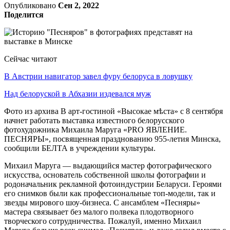
Опубликовано
Сен 2, 2022
Поделится
Сейчас читают
В Австрии навигатор завел фуру белоруса в ловушку
Над белоруской в Абхазии издевался муж
Фото из архива В арт-гостиной «Высокае мѣста» с 8 сентября
начнет работать выставка известного белорусского
фотохудожника Михаила Маруга «PRO ЯВЛЕНИЕ.
ПЕСНЯРЫ», посвященная празднованию 955-летия Минска,
сообщили БЕЛТА в учреждении культуры.
Михаил Маруга — выдающийся мастер фотографического
искусства, основатель собственной школы фотографии и
родоначальник рекламной фотоиндустрии Беларуси. Героями
его снимков были как профессиональные топ-модели, так и
звезды мирового шоу-бизнеса. С ансамблем «Песняры»
мастера связывает без малого полвека плодотворного
творческого сотрудничества. Пожалуй, именно Михаил