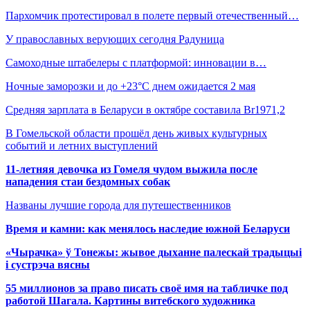
Пархомчик протестировал в полете первый отечественный…
У православных верующих сегодня Радуница
Самоходные штабелеры с платформой: инновации в…
Ночные заморозки и до +23°С днем ожидается 2 мая
Средняя зарплата в Беларуси в октябре составила Br1971,2
В Гомельской области прошёл день живых культурных
событий и летних выступлений
11-летняя девочка из Гомеля чудом выжила после
нападения стаи бездомных собак
Названы лучшие города для путешественников
Время и камни: как менялось наследие южной Беларуси
«Чырачка» ў Тонежы: жывое дыханне палескай традыцыі
і сустрэча вясны
55 миллионов за право писать своё имя на табличке под
работой Шагала. Картины витебского художника