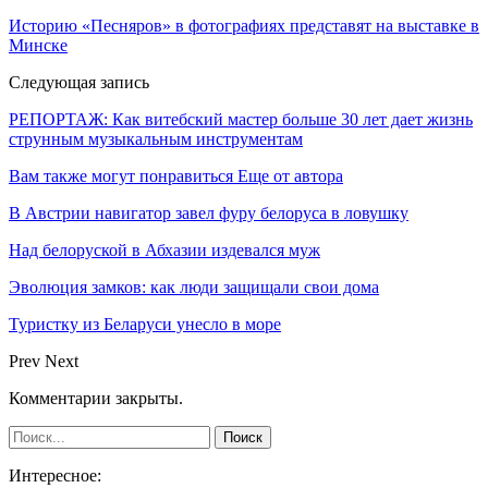
Историю «Песняров» в фотографиях представят на выставке в
Минске
Следующая запись
РЕПОРТАЖ: Как витебский мастер больше 30 лет дает жизнь
струнным музыкальным инструментам
Вам также могут понравиться
Еще от автора
В Австрии навигатор завел фуру белоруса в ловушку
Над белоруской в Абхазии издевался муж
Эволюция замков: как люди защищали свои дома
Туристку из Беларуси унесло в море
Prev
Next
Комментарии закрыты.
Интересное: