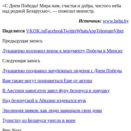
«С Днем Победы! Мира нам, счастья и добра, чистого неба
над родной Беларусью», — пожелал министр.
Источник:
www.belta.by
Поделится
VK
OK.ru
Facebook
Twitter
WhatsApp
Telegram
Viber
Предыдущая запись
Лукашенко возложил венок к монументу Победы в Минске
Следующая запись
Лукашенко поздравил зарубежных лидеров с Днем Победы
Вам также могут понравиться
Еще от автора
В Австрии навигатор завел фуру белоруса в ловушку
Над белоруской в Абхазии издевался муж
Эволюция замков: как люди защищали свои дома
Туристку из Беларуси унесло в море
Prev
Next