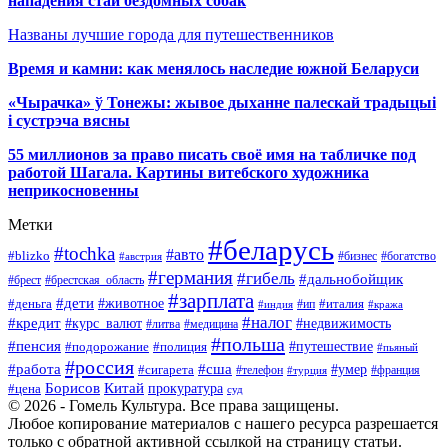
нападения стаи бездомных собак
Названы лучшие города для путешественников
Время и камни: как менялось наследие южной Беларуси
«Чырачка» ў Тонежы: жывое дыханне палескай традыцыі
і сустрэча вясны
55 миллионов за право писать своё имя на табличке под
работой Шагала. Картины витебского художника
неприкосновенны
Метки
#беларусь
#tochka
#авто
#blizko
#бизнес
#богатство
#австрия
#германия
#гибель
#дальнобойщик
#брестская_область
#брест
#зарплата
#дети
#деньга
#животное
#италия
#индия
#ип
#кража
#налог
#кредит
#курс_валют
#недвижимость
#литва
#медицина
#польша
#пенсия
#подорожание
#полиция
#путешествие
#пьяный
#россия
#сша
#работа
#умер
#сигарета
#телефон
#турция
#франция
Борисов
Китай
прокуратура
#цена
суд
© 2026 - Гомель Культура. Все права защищены.
Любое копирование материалов с нашего ресурса разрешается
только с обратной активной ссылкой на страницу статьи.