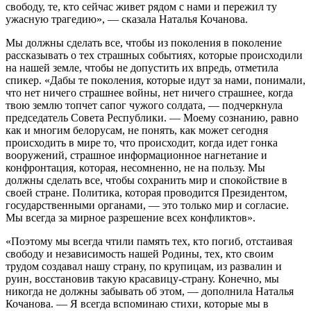
свободу, те, кто сейчас живет рядом с нами и пережил ту
ужасную трагедию», — сказала Наталья Кочанова.
Мы должны сделать все, чтобы из поколения в поколение
рассказывать о тех страшных событиях, которые происходили
на нашей земле, чтобы не допустить их впредь, отметила
спикер. «Дабы те поколения, которые идут за нами, понимали,
что нет ничего страшнее войны, нет ничего страшнее, когда
твою землю топчет сапог чужого солдата, — подчеркнула
председатель Совета Республики. — Моему сознанию, равно
как и многим белорусам, не понять, как может сегодня
происходить в мире то, что происходит, когда идет гонка
вооружений, страшное информационное нагнетание и
конфронтация, которая, несомненно, не на пользу. Мы
должны сделать все, чтобы сохранить мир и спокойствие в
своей стране. Политика, которая проводится Президентом,
государственными органами, — это только мир и согласие.
Мы всегда за мирное разрешение всех конфликтов».
«Поэтому мы всегда чтили память тех, кто погиб, отстаивая
свободу и независимость нашей Родины, тех, кто своим
трудом создавал нашу страну, по крупицам, из развалин и
руин, восстановив такую красавицу-страну. Конечно, мы
никогда не должны забывать об этом, — дополнила Наталья
Кочанова. — Я всегда вспоминаю стихи, которые мы в