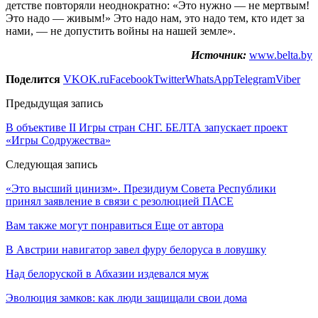
детстве повторяли неоднократно: «Это нужно — не мертвым!
Это надо — живым!» Это надо нам, это надо тем, кто идет за
нами, — не допустить войны на нашей земле».
Источник:
www.belta.by
Поделится
VK
OK.ru
Facebook
Twitter
WhatsApp
Telegram
Viber
Предыдущая запись
В объективе II Игры стран СНГ. БЕЛТА запускает проект
«Игры Содружества»
Следующая запись
«Это высший цинизм». Президиум Совета Республики
принял заявление в связи с резолюцией ПАСЕ
Вам также могут понравиться
Еще от автора
В Австрии навигатор завел фуру белоруса в ловушку
Над белоруской в Абхазии издевался муж
Эволюция замков: как люди защищали свои дома