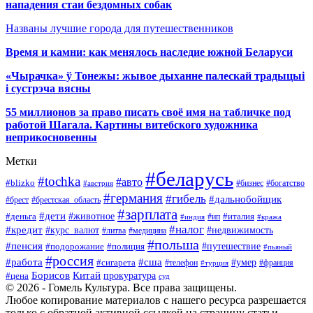
нападения стаи бездомных собак
Названы лучшие города для путешественников
Время и камни: как менялось наследие южной Беларуси
«Чырачка» ў Тонежы: жывое дыханне палескай традыцыі
і сустрэча вясны
55 миллионов за право писать своё имя на табличке под
работой Шагала. Картины витебского художника
неприкосновенны
Метки
#беларусь
#tochka
#авто
#blizko
#бизнес
#богатство
#австрия
#германия
#гибель
#дальнобойщик
#брестская_область
#брест
#зарплата
#дети
#деньга
#животное
#италия
#индия
#ип
#кража
#налог
#кредит
#курс_валют
#недвижимость
#литва
#медицина
#польша
#пенсия
#подорожание
#полиция
#путешествие
#пьяный
#россия
#сша
#работа
#умер
#сигарета
#телефон
#турция
#франция
Борисов
Китай
прокуратура
#цена
суд
© 2026 - Гомель Культура. Все права защищены.
Любое копирование материалов с нашего ресурса разрешается
только с обратной активной ссылкой на страницу статьи.